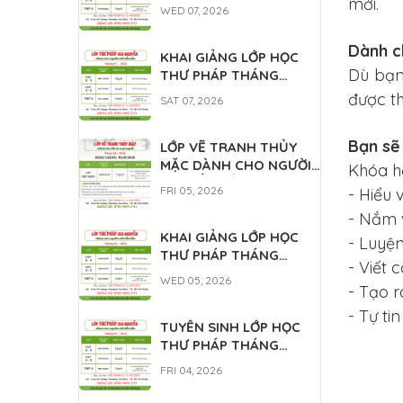
mới.
WED 07, 2026
Dành c
KHAI GIẢNG LỚP HỌC
Lớp học thư pháp
Dù bạn 
THƯ PHÁP THÁNG
Gia Nguyễn
7/2026
được th
SAT 07, 2026
MON 07, 2022
Bạn sẽ
LỚP VẼ TRANH THỦY
MẶC DÀNH CHO NGƯỜI
Khóa h
MỚI BẮT ĐẦU 08/2026
FRI 05, 2026
- Hiểu 
- Nắm 
KHAI GIẢNG LỚP HỌC
- Luyệ
THƯ PHÁP THÁNG
- Viết 
6/2026
WED 05, 2026
- Tạo 
- Tự ti
TUYỂN SINH LỚP HỌC
THƯ PHÁP THÁNG
5/2026
FRI 04, 2026