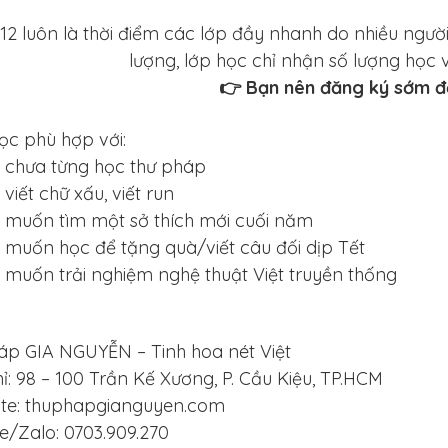
12 luôn là thời điểm các lớp đầy nhanh do nhiều ngư
lượng, lớp học chỉ nhận số lượng học vi
👉 Bạn nên đăng ký sớm để
ọc phù hợp với:
i chưa từng học thư pháp
 viết chữ xấu, viết run
i muốn tìm một sở thích mới cuối năm
 muốn học để tặng quà/viết câu đối dịp Tết
 muốn trải nghiệm nghệ thuật Việt truyền thống
áp GIA NGUYỄN – Tinh hoa nét Việt
hỉ:
98 – 100 Trần Kế Xương, P. Cầu Kiệu, TP.HCM
ite: thuphapgianguyen.com
ne/Zalo: 0703.909.270