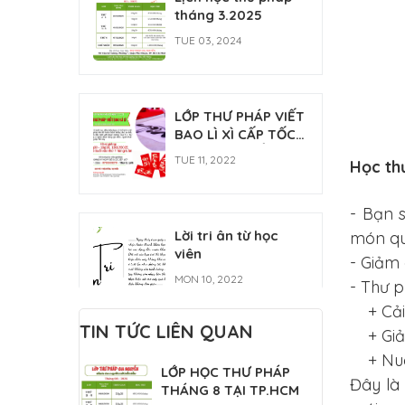
FRI 04, 2026
tháng 3.2025
TUE 03, 2024
LỚP THƯ PHÁP VIẾT
BAO LÌ XÌ CẤP TỐC
CHỈ VỚI 6 BUỔI HỌC
TUE 11, 2022
Học th
- Bạn s
Lời tri ân từ học
món quà
viên
- Giảm 
MON 10, 2022
- Thư 
+ Cải 
TIN TỨC LIÊN QUAN
+ Giảm
LÝ DO BẠN NÊN HỌC
+ Nuôi
LỚP HỌC THƯ PHÁP
VIẾT THƯ PHÁP
Đây là
THÁNG 8 TẠI TP.HCM
NGAY
WED 10, 2022