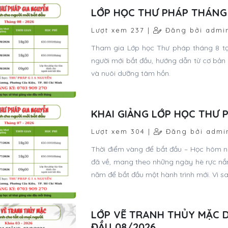
LỚP HỌC THƯ PHÁP THÁNG 
Lượt xem 237 |
Đăng bởi admi
Tham gia Lớp học Thư pháp tháng 8 t
người mới bắt đầu, hướng dẫn từ cơ bản
và nuôi dưỡng tâm hồn.
KHAI GIẢNG LỚP HỌC THƯ 
Lượt xem 304 |
Đăng bởi admi
Thời điểm vàng để bắt đầu – Học hôm na
đã về, mang theo những ngày hè rực nắn
năm để bắt đầu một hành trình mới. Vì s
LỚP VẼ TRANH THỦY MẶC 
ĐẦU 08/2026