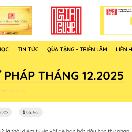
HỌC
TIN TỨC
QÙA TẶNG - TRIỂN LÃM
LIÊN 
 PHÁP THÁNG 12.2025
ÁNG 12.2025
/2025
Lớp học
2 là thời điểm tuyệt vời để bạn bắt đầu học thư pháp,