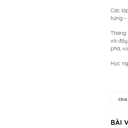
Các lớp
hứng – 
Tháng 
và đầy
phá, vừ
Học ng
Chia
BÀI 