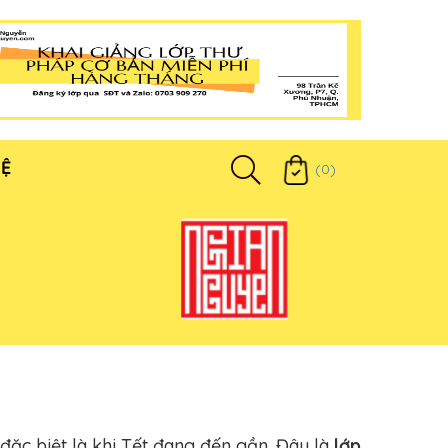
HỆ
(0)
 đặc biệt là khi Tết đang đến gần. Đây là
lớp