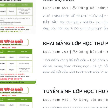
Lượt xem 654 |
Đăng bởi admi
CHIÊU SINH LỚP VẼ TRANH THỦY MẶC 
BẮT ĐẦU Bạn đang tìm một lớp học nghệ 
đẹp của hội họa Á Đông nhưng nghĩ rằng
thủy mặc tháng 08/2026 tại Thư pháp 
đầu, chưa từng học vẽ vẫn có thể tham
KHAI GIẢNG LỚP HỌC THƯ 
Lượt xem 703 |
Đăng bởi admi
Thời điểm vàng để bắt đầu – Học hôm na
đã về, mang theo những ngày hè rực nắn
năm để bắt đầu một hành trình mới. Vì s
TUYỂN SINH LỚP HỌC THƯ 
Lượt xem 987 |
Đăng bởi admi
Học viết thư pháp từ con số 0 tại TP.HC