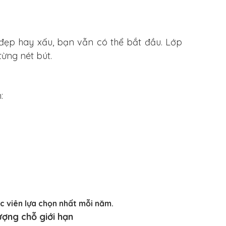
ữ đẹp hay xấu, bạn vẫn có thể bắt đầu. Lớp
từng nét bút.
:
c viên lựa chọn nhất mỗi năm.
ượng chỗ giới hạn