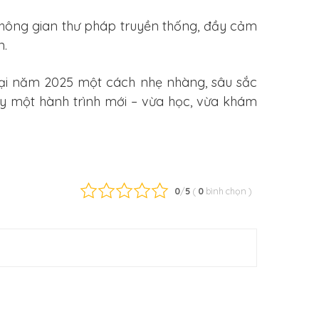
i không gian thư pháp truyền thống, đầy cảm
n.
 lại năm 2025 một cách nhẹ nhàng, sâu sắc
ay một hành trình mới – vừa học, vừa khám
0
/
5
(
0
bình chọn
)