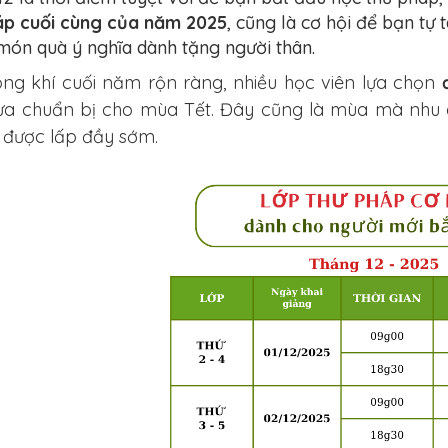
áp cuối cùng của năm 2025
, cũng là cơ hội để bạn tự 
món quà ý nghĩa dành tặng người thân.
ông khí cuối năm rộn ràng, nhiều học viên lựa chọn
vừa chuẩn bị cho mùa Tết. Đây cũng là mùa mà nhu 
 được lấp đầy sớm.