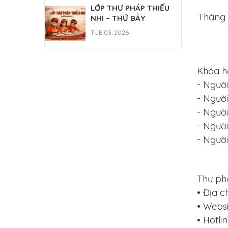
LỚP THƯ PHÁP THIẾU
Tháng 
NHI – THỨ BẢY
TUE 03, 2026
Khóa h
- Ngườ
- Người
- Ngườ
- Người
- Người
Thư ph
• Địa c
• Webs
• Hotli