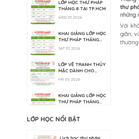
LỚP HỌC THƯ PHÁP
thư ph
THÁNG 8 TẠI TP.HCM
những 
WED 07, 2026
Với kh
KHAI GIẢNG LỚP HỌC
giãn, 
THƯ PHÁP THÁNG
thường
7/2026
SAT 07, 2026
LỚP VẼ TRANH THỦY
MẶC DÀNH CHO
NGƯỜI MỚI BẮT
FRI 05, 2026
ĐẦU 08/2026
KHAI GIẢNG LỚP HỌC
THƯ PHÁP THÁNG
6/2026
WED 05, 2026
LỚP HỌC NỔI BẬT
TUYỂN SINH LỚP HỌC
THƯ PHÁP THÁNG
Lịch học thư pháp
5/2026