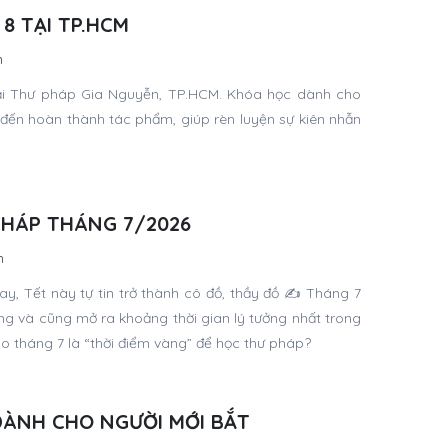
8 TẠI TP.HCM
n
ại Thư pháp Gia Nguyễn, TP.HCM. Khóa học dành cho
 đến hoàn thành tác phẩm, giúp rèn luyện sự kiên nhẫn
PHÁP THÁNG 7/2026
n
y, Tết này tự tin trở thành cô đồ, thầy đồ ✍️ Tháng 7
g và cũng mở ra khoảng thời gian lý tưởng nhất trong
ao tháng 7 là “thời điểm vàng” để học thư pháp?
DÀNH CHO NGƯỜI MỚI BẮT