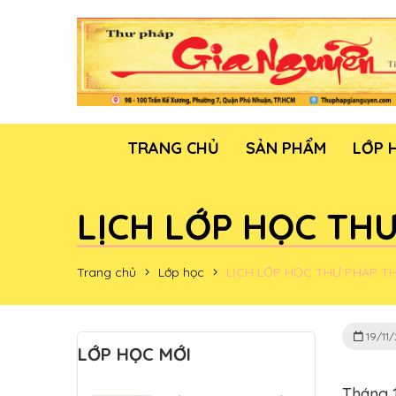
TRANG CHỦ
SẢN PHẨM
LỚP 
LỊCH LỚP HỌC THƯ
Trang chủ
Lớp học
LỊCH LỚP HỌC THƯ PHÁP TH
19/11
LỚP HỌC MỚI
Tháng 1