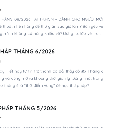
n
THÁNG 08/2026 TẠI TP.HCM – DÀNH CHO NGƯỜI MỚI
thuật nhẹ nhàng để thư giãn sau giờ làm? Bạn yêu vẻ
 mình không có năng khiếu vẽ? Đừng lo, lớp vẽ tranh
Gia Nguyễn được thiết kế dành cho cả người mới bắt
 gia.
PHÁP THÁNG 6/2026
n
y, Tết này tự tin trở thành cô đồ, thầy đồ ✍️ Tháng 6
g và cũng mở ra khoảng thời gian lý tưởng nhất trong
ao tháng 6 là “thời điểm vàng” để học thư pháp?
PHÁP THÁNG 5/2026
n
M Thư pháp không chỉ là nghệ thuật viết chữ, mà còn là