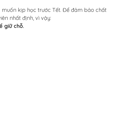
ời muốn kịp học trước Tết. Để đảm bảo chất
ên nhất định, vì vậy:
 giữ chỗ.