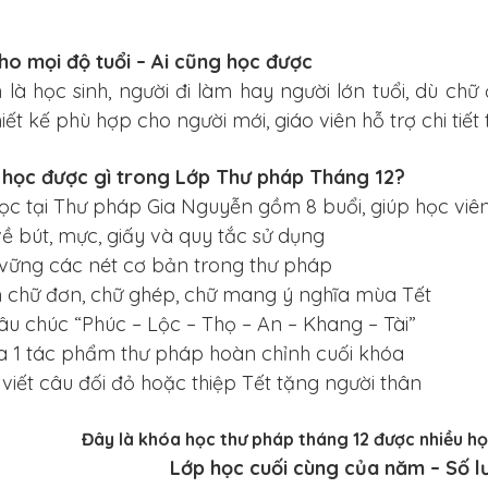
ho mọi độ tuổi – Ai cũng học được
là học sinh, người đi làm hay người lớn tuổi, dù ch
iết kế phù hợp cho người mới, giáo viên hỗ trợ chi tiết 
 học được gì trong Lớp Thư pháp Tháng 12?
ọc tại Thư pháp Gia Nguyễn gồm 8 buổi, giúp học viên
về bút, mực, giấy và quy tắc sử dụng
vững các nét cơ bản trong thư pháp
n chữ đơn, chữ ghép, chữ mang ý nghĩa mùa Tết
câu chúc “Phúc – Lộc – Thọ – An – Khang – Tài”
ra 1 tác phẩm thư pháp hoàn chỉnh cuối khóa
n viết câu đối đỏ hoặc thiệp Tết tặng người thân
Đây là khóa học thư pháp tháng 12 được nhiều họ
Lớp học cuối cùng của năm – Số l