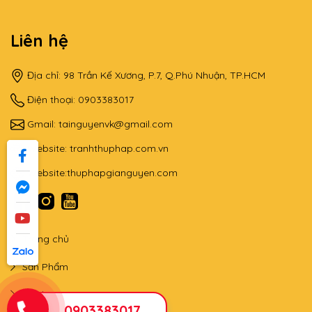
Website:
thuphapgianguyen.com
Trang chủ
Sản Phẩm
Lớp học
Tin tức
Qùa tặng - triển lãm
Liên hệ
Fanpage
0903383017