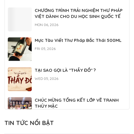
TẠI SAO GỌI LÀ "THẦY ĐỒ" ?
WED 05, 2026
CHÚC MỪNG TỔNG KẾT LỚP VẼ TRANH
THỦY MẶC
WED 04, 2026
TIN TỨC NỔI BẬT
CLB THƯ PHÁP PHỤNG SỰ TẠI ĐẠI LỄ
TƯỞNG NIỆM ĐỨC THÁNH TỔ NI ĐẠI ÁI
TRẢI NGHIỆM VĂN HOÁ DÂN GIAN VỚI
ĐẠO 2026
FRI 03, 2026
THƯ PHÁP [NGÀY HỘI TÂN SINH VIÊN
2022]
WED 11, 2022
CHƯƠNG TRÌNH ĐÊM HỘI TRĂNG RẰM
WED 11, 2022