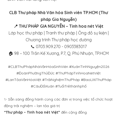
CLB Thư pháp Nhà Văn hóa Sinh viên TP.HCM (Thư
pháp Gia Nguyễn)
📍 THƯ PHÁP GIA NGUYỄN – Tinh hoa nét Việt
Lớp học thư pháp | Tranh thư pháp | Ông đồ sự kiện |
Chương trình Thư pháp học đường
📞 0703.909.270 - 0903383017
🏠 98 – 100 Trần Kế Xương, P.7, Q. Phú Nhuận, TP.HCM
#CLBThưPhápNhàVănHóaSinhViên #XuânTìnhNguyện2026
#ĐoànPhườngThủĐức #ThưPhápTinhHoaNétViệt
#LanTỏaVănHóaViệt #TrảiNghiệmThưPháp #BaoLìXìThưPháp
#CâuĐốiXuân #TuổiTrẻthànhphố
✨ Sẵn sàng đồng hành cùng các đơn vị trong việc tổ chức hoạt
động trải nghiệm – lan tỏa giá trị
“Thư pháp – Tinh hoa nét Việt”
đến cộng đồng.