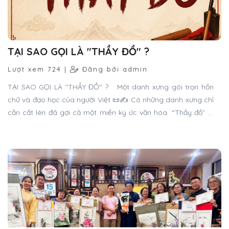
một cách gọi như thế.
CHÚC MỪNG TỔNG KẾT LỚP VẼ TRANH
THỦY MẶC
Lượt xem 1059 |
Đăng bởi admin
Khép lại khóa học vẽ tranh thủy mặc kết hợp thư pháp kéo
dài 3 tháng tại Thư pháp Gia Nguyễn, điều đọng lại không chỉ