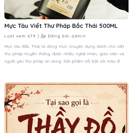
tuyền tự nhiên, độ bám giấy tốt, giúp tạo nên những nét chữ
sắc sảo, mềm mại và có chiều sâu nghệ thuật.
TẠI SAO GỌI LÀ "THẦY ĐỒ" ?
Lượt xem 724 |
Đăng bởi admin
TẠI SAO GỌI LÀ "THẦY ĐỒ" ? Một danh xưng gói trọn hồn
chữ và đạo học của người Việt 📜✍️ Có những danh xưng chỉ
cần cất lên đã gợi cả một miền ký ức văn hóa. “Thầy đồ” là