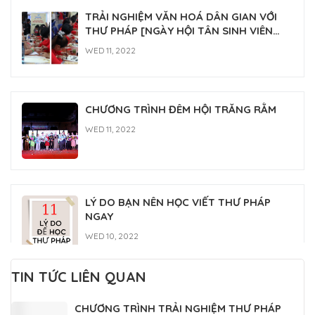
LÝ DO BẠN NÊN HỌC VIẾT THƯ PHÁP
NGAY
WED 10, 2022
TIN TỨC LIÊN QUAN
Lớp học thư pháp Gia Nguyễn
CHƯƠNG TRÌNH TRẢI NGHIỆM THƯ PHÁP
MON 07, 2022
VIỆT DÀNH CHO DU HỌC SINH QUỐC TẾ
MON 06, 2026
Mực Tàu Viết Thư Pháp Bắc Thái 500ML
FRI 05, 2026
TẠI SAO GỌI LÀ "THẦY ĐỒ" ?
WED 05, 2026