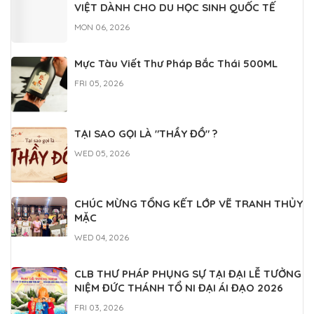
CHÚC MỪNG TỔNG KẾT LỚP VẼ TRANH THỦY
MẶC
WED 04, 2026
CLB THƯ PHÁP PHỤNG SỰ TẠI ĐẠI LỄ TƯỞNG
NIỆM ĐỨC THÁNH TỔ NI ĐẠI ÁI ĐẠO 2026
FRI 03, 2026
TẠI SAO NÊN HỌC THƯ PHÁP KẾT HỢP VẼ
TRANH THỦY MẶC?
MON 03, 2026
Map chỉ đường