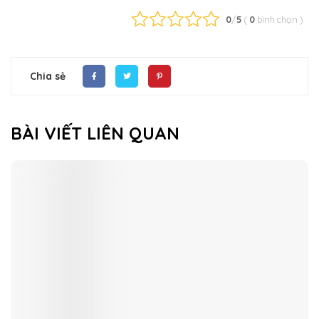
0
/
5
(
0
bình chọn
)
Chia sẻ
BÀI VIẾT LIÊN QUAN
CHƯƠNG TRÌNH TRẢI NGHIỆM THƯ PHÁP
VIỆT DÀNH CHO DU HỌC SINH QUỐC TẾ
Lượt xem 836 |
Đăng bởi admin
Ngày 06/06/2026, CLB Thư pháp Nhà Văn hóa Sinh viên đã
thực hiện chương trình trải nghiệm "Thư pháp Việt – Tinh hoa
nét Việt" dành cho các bạn du học sinh quốc tế đang học
tập và sinh sống tại Mỹ qua tham quan Việt Nam.