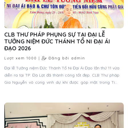
Đại lễ Tưởng niệm Đức Thánh Tổ Ni Đại Ái Đạo lần thứ 11 vừa
diễn ra tại TP. Đà Lạt đã thành công tốt đẹp. CLB Thư pháp
Gia Nguyễn vô cùng vinh dự khi được góp mặt trong Tiểu
ban Triển lãm - Thư pháp, mang những nét chữ tri ân dâng
lên bậc Thánh Tổ.
TẠI SAO NÊN HỌC THƯ PHÁP KẾT HỢP VẼ
TRANH THỦY MẶC?