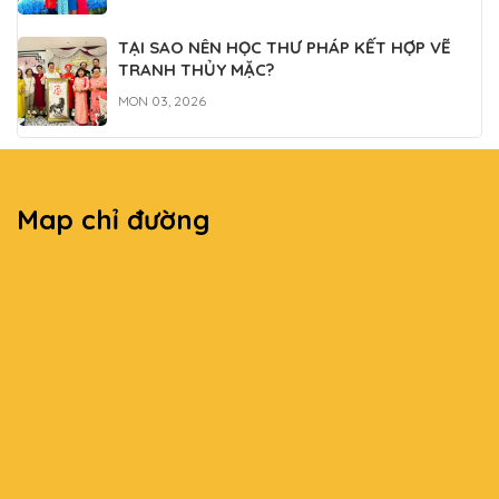
Liên hệ
Địa chỉ: 98 Trần Kế Xương, P.7, Q.Phú Nhuận, TP.HCM
Điện thoại: 0903383017
Gmail:
tainguyenvk@gmail.com
Website:
tranhthuphap.com.vn