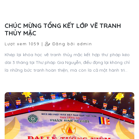
là những bức tranh hoàn thiện, mà còn là cả một hành trình
trưởng thành trong nghệ thuật của mỗi học viên.
CLB THƯ PHÁP PHỤNG SỰ TẠI ĐẠI LỄ
TƯỞNG NIỆM ĐỨC THÁNH TỔ NI ĐẠI ÁI
ĐẠO 2026
Lượt xem 1000 |
Đăng bởi admin