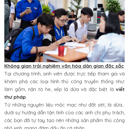
Không gian trải nghiệm văn hóa dân gian đặc sắc
Tại chương trình, sinh viên được trực tiếp tham gia và
khám phá các loại hình thủ công truyền thống như:
làm gốm, nặn tò he, xếp lá dừa và đặc biệt là
viết
thư pháp
.
Từ những nguyên liệu mộc mạc như đất sét, lá dừa…
dưới sự hướng dẫn tận tình của các anh chị phụ trách,
các bạn đã tự tay tạo nên những sản phẩm thủ công
nhỏ xinh, mang đậm dấu ấn cá nhân.