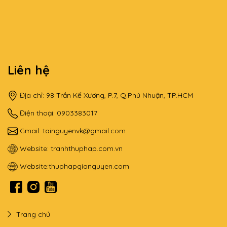
Liên hệ
Địa chỉ: 98 Trần Kế Xương, P.7, Q.Phú Nhuận, TP.HCM
Điện thoại: 0903383017
Gmail:
tainguyenvk@gmail.com
Website:
tranhthuphap.com.vn
Website:
thuphapgianguyen.com
Trang chủ