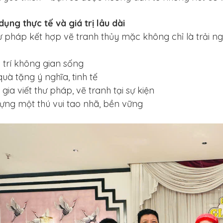
dụng thực tế và giá trị lâu dài
ư pháp kết hợp vẽ tranh thủy mặc không chỉ là trải n
 trí không gian sống
uà tặng ý nghĩa, tinh tế
gia viết thư pháp, vẽ tranh tại sự kiện
ựng một thú vui tao nhã, bền vững