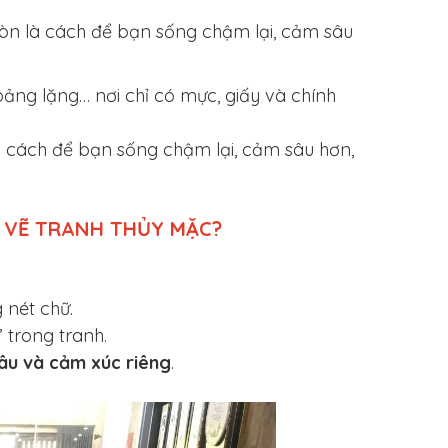
òn là cách để bạn sống chậm lại, cảm sâu
ng lặng… nơi chỉ có mực, giấy và chính
à cách để bạn sống chậm lại, cảm sâu hơn,
P VẼ TRANH THỦY MẶC?
 nét chữ.
 trong tranh.
sâu và cảm xúc riêng
.