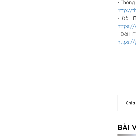
- Thông 
http://
- Đài HT
https:/
- Đài HT
https:/
Chia
BÀI 