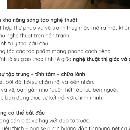
g khả năng sáng tạo nghệ thuật
ết hợp thư pháp và vẽ tranh thủy mặc mở ra một khôn
chữ nghệ thuật trên nền tranh
anh từ ý thơ, câu chữ
áng tác các tác phẩm mang phong cách riêng
nh là sự giao thoa tinh tế giữa
nghệ thuật thị giác và
sự tập trung – tĩnh tâm – chữa lành
t bút đòi hỏi sự chậm rãi và kiên nhẫn.
t và vẽ, bạn gần như “quên hết” áp lực bên ngoài.
úc bạn đang thực sự kết nối với chính mình.
ũng có thể bắt đầu
ng cần biết vẽ hay viết đẹp từ trước.
 yêu thích – bạn sẽ được hướng dẫn từ những nét cơ b