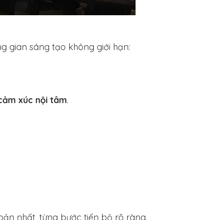
g gian sáng tạo không giới hạn:
 cảm xúc nội tâm
.
ản nhất, từng bước tiến bộ rõ ràng.