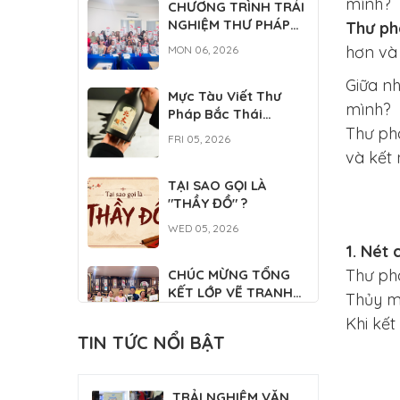
mình?
CHƯƠNG TRÌNH TRẢI
NGHIỆM THƯ PHÁP
Thư ph
VIỆT DÀNH CHO DU
hơn và 
MON 06, 2026
HỌC SINH QUỐC TẾ
Giữa n
Mực Tàu Viết Thư
mình?
Pháp Bắc Thái
500ML
Thư ph
FRI 05, 2026
và kết 
TẠI SAO GỌI LÀ
"THẦY ĐỒ" ?
WED 05, 2026
1. Nét 
Thư phá
CHÚC MỪNG TỔNG
KẾT LỚP VẼ TRANH
Thủy m
THỦY MẶC
WED 04, 2026
Khi kế
TIN TỨC NỔI BẬT
CLB THƯ PHÁP
PHỤNG SỰ TẠI ĐẠI LỄ
TRẢI NGHIỆM VĂN
TƯỞNG NIỆM ĐỨC