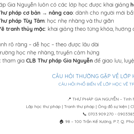
áp Gia Nguyễn luôn có các lớp học được khai giảng
h
Thư pháp cơ bản → nâng cao
: dành cho người mới bắt
Thư pháp Tùy Tâm
: học nhẹ nhàng và thư giãn
Vẽ tranh thủy mặc
: khai giảng theo từng khóa, hướng
ình rõ ràng – dễ học – theo được lâu dài
trường học nhẹ nhàng, truyền cảm hứng
 tham gia
CLB Thư pháp Gia Nguyễn
để giao lưu, luy
CÂU HỎI THƯỜNG GẶP VỀ LỚP 
CÂU HỎI PHỔ BIẾN VỀ LỚP HỌC VẼ 
📍 THƯ PHÁP GIA NGUYỄN – Tinh h
Lớp học thư pháp | Tranh thư pháp | Ông đồ sự kiện |
📞 0703.909.270 - 090338
🏠 98 – 100 Trần Kế Xương, P.7, Q. P