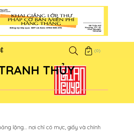
HỆ
(0)
 TRANH THỦY
ng lặng… nơi chỉ có mực, giấy và chính