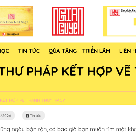
HỌC
TIN TỨC
QÙA TẶNG - TRIỂN LÃM
LIÊN 
 THƯ PHÁP KẾT HỢP VẼ
 KẾT HỢP VẼ TRANH THỦY MẶC?
/2026
Tin tức
hững ngày bận rộn, có bao giờ bạn muốn tìm một khoả