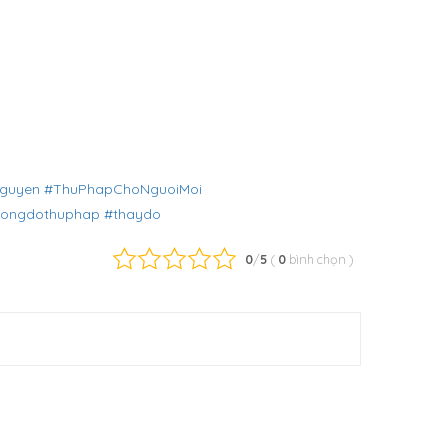
guyen
#ThuPhapChoNguoiMoi
ongdothuphap
#thaydo
0
/
5
(
0
bình chọn
)