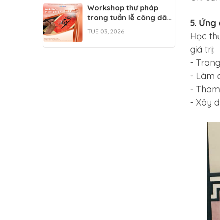
Workshop thư pháp
trong tuần lễ công dân
5. Ứng 
trẻ khoa học tự nhiên
TUE 03, 2026
Học th
2026
giá trị:
- Trang
- Làm q
- Tham 
- Xây d