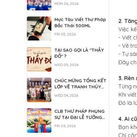
DÀNH CHO DU HỌC
MON 06, 2026
SINH QUỐC TẾ
Mực Tàu Viết Thư Pháp
2. Tăn
Bắc Thái 500ML
Việc k
FRI 05, 2026
- Viết 
- Vẽ tr
TẠI SAO GỌI LÀ "THẦY
- Tự s
ĐỒ" ?
Đây chí
WED 05, 2026
3. Rèn 
CHÚC MỪNG TỔNG KẾT
Từng né
LỚP VẼ TRANH THỦY
MẶC
Khi viế
WED 04, 2026
Đó là l
CLB THƯ PHÁP PHỤNG
SỰ TẠI ĐẠI LỄ TƯỞNG
4. Ai c
NIỆM ĐỨC THÁNH TỔ NI
FRI 03, 2026
Bạn khô
ĐẠI ÁI ĐẠO 2026
Chỉ cần