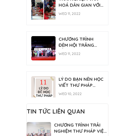
FRI 03, 2026
HOÁ DÂN GIAN VỚI
THÁNH TỔ NI ĐẠI ÁI
THƯ PHÁP [NGÀY
ĐẠO 2026
WED 11, 2022
HỘI TÂN SINH VIÊN
2022]
CHƯƠNG TRÌNH
ĐÊM HỘI TRĂNG
RẰM
WED 11, 2022
LÝ DO BẠN NÊN HỌC
VIẾT THƯ PHÁP
NGAY
WED 10, 2022
TIN TỨC LIÊN QUAN
Lớp học thư pháp
CHƯƠNG TRÌNH TRẢI
Gia Nguyễn
NGHIỆM THƯ PHÁP VIỆT
MON 07, 2022