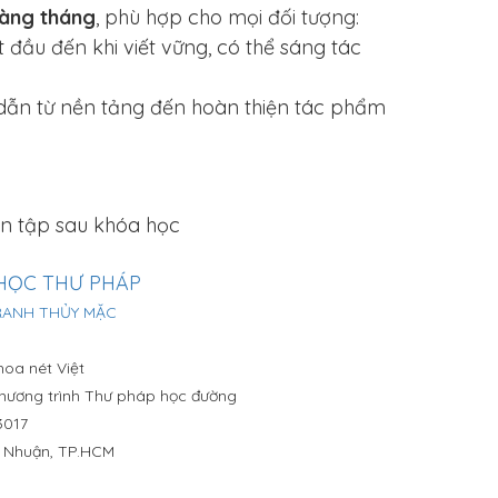
àng tháng
, phù hợp cho mọi đối tượng:
 đầu đến khi viết vững, có thể sáng tác
 dẫn từ nền tảng đến hoàn thiện tác phẩm
ện tập sau khóa học
HỌC THƯ PHÁP
TRANH THỦY MẶC
oa nét Việt
 Chương trình Thư pháp học đường
3017
hú Nhuận, TP.HCM