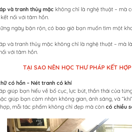
áp và tranh thủy mặc
không chỉ là nghệ thuật – mà c
kết nối với tâm hồn.
hững ngày bận rộn, có bao giờ bạn muốn tìm một khoả
áp và tranh thủy mặc không chỉ là nghệ thuật – mà l
nối với tâm hồn.
TẠI SAO NÊN HỌC THƯ PHÁP KẾT HỢ
chữ có hồn – Nét tranh có khí
p giúp bạn hiểu về bố cục, lực bút, thần thái của từng
ặc giúp bạn cảm nhận không gian, ánh sáng, và “khí”
t hợp, mỗi tác phẩm không chỉ đẹp mà còn
có chiều 