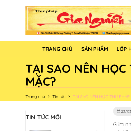
TRANG CHỦ
SẢN PHẨM
LỚP 
TẠI SAO NÊN HỌC
MẶC?
Trang chủ
Tin tức
TẠI SAO NÊN HỌC THƯ PHÁP
23/03
TIN TỨC MỚI
Giữa n