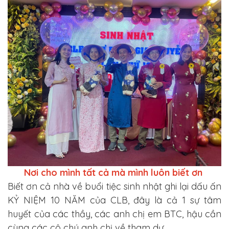
Nơi cho mình tất cả mà mình luôn biết ơn
Biết ơn cả nhà về buổi tiệc sinh nhật ghi lại dấu ấn
KỶ NIỆM 10 NĂM của CLB, đây là cả 1 sự tâm
huyết của các thầy, các anh chị em BTC, hậu cần
cùng các cô chú anh chị về tham dự