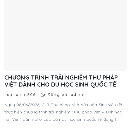
CHƯƠNG TRÌNH TRẢI NGHIỆM THƯ PHÁP
VIỆT DÀNH CHO DU HỌC SINH QUỐC TẾ
Lượt xem 806 |
Đăng bởi admin
Ngày 06/06/2026, CLB Thư pháp Nhà Văn hóa Sinh viên đã
thực hiện chương trình trải nghiệm "Thư pháp Việt – Tinh hoa
nét Việt" dành cho các bạn du học sinh quốc tế đang học
tập và sinh sống tại Mỹ qua tham quan Việt Nam.