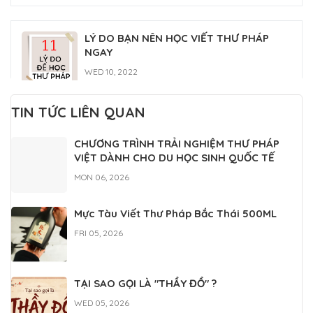
LÝ DO BẠN NÊN HỌC VIẾT THƯ PHÁP
NGAY
WED 10, 2022
TIN TỨC LIÊN QUAN
Lớp học thư pháp Gia Nguyễn
CHƯƠNG TRÌNH TRẢI NGHIỆM THƯ PHÁP
MON 07, 2022
VIỆT DÀNH CHO DU HỌC SINH QUỐC TẾ
MON 06, 2026
Mực Tàu Viết Thư Pháp Bắc Thái 500ML
FRI 05, 2026
TẠI SAO GỌI LÀ "THẦY ĐỒ" ?
WED 05, 2026