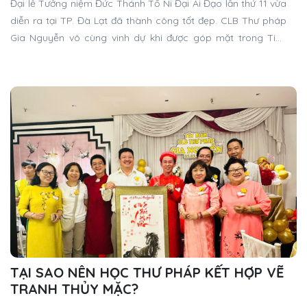
Đại lễ Tưởng niệm Đức Thánh Tổ Ni Đại Ái Đạo lần thứ 11 vừa
diễn ra tại TP. Đà Lạt đã thành công tốt đẹp. CLB Thư pháp
Gia Nguyễn vô cùng vinh dự khi được góp mặt trong Tiểu
ban Triển lãm - Thư pháp, mang những nét chữ tri ân dâng
lên bậc Thánh Tổ.
TẠI SAO NÊN HỌC THƯ PHÁP KẾT HỢP VẼ
TRANH THỦY MẶC?