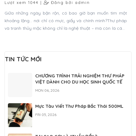
Lượt xem 1044 |
Đăng bởi admin
Giữa những ngày bận rộn, có bao giờ bạn muốn tìm một
khoảng lặng… nơi chỉ có mực, giấy và chính mình?Thư pháp
và tranh thủy mặc không chỉ là nghệ thuật – mà còn là cách
để bạn sống chậm lại, cảm sâu hơn và kết nối với tâm hồn.
TIN TỨC MỚI
CHƯƠNG TRÌNH TRẢI NGHIỆM THƯ PHÁP
VIỆT DÀNH CHO DU HỌC SINH QUỐC TẾ
MON 06, 2026
Mực Tàu Viết Thư Pháp Bắc Thái 500ML
FRI 05, 2026