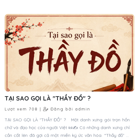
sắc sảo, mềm mại và có chiều sâu nghệ thuật.
TẠI SAO GỌI LÀ "THẦY ĐỒ" ?
Lượt xem 708 |
Đăng bởi admin
TẠI SAO GỌI LÀ "THẦY ĐỒ" ? Một danh xưng gói trọn hồn
chữ và đạo học của người Việt 📜✍️ Có những danh xưng chỉ
cần cất lên đã gợi cả một miền ký ức văn hóa. “Thầy đồ” là