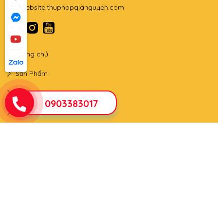
Website:
thuphapgianguyen.com
Trang chủ
Sản Phẩm
Lớp học
0903383017
Tin tức
Qùa tặng - triển lãm
Liên hệ
Fanpage