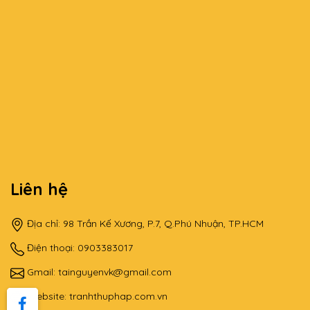
Liên hệ
Địa chỉ: 98 Trần Kế Xương, P.7, Q.Phú Nhuận, TP.HCM
Điện thoại: 0903383017
Gmail:
tainguyenvk@gmail.com
Website:
tranhthuphap.com.vn