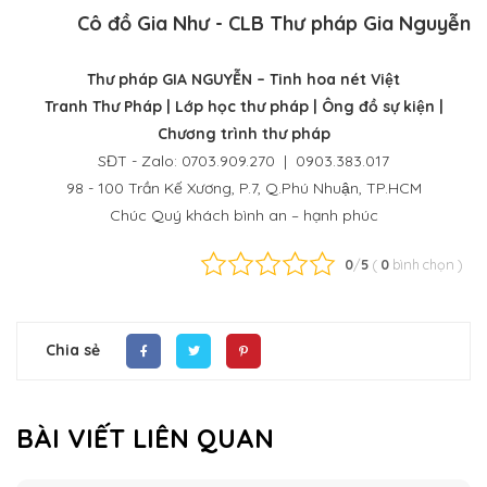
Cô đồ Gia Như - CLB Thư pháp Gia Nguyễn
Thư pháp GIA NGUYỄN – Tinh hoa nét Việt
Tranh Thư Pháp
| Lớp học thư pháp | Ông đồ sự kiện |
Chương trình thư pháp
SĐT - Zalo: 0703.909.270 | 0903.383.017
98 - 100 Trần Kế Xương, P.7, Q.Phú Nhuận, TP.HCM
Chúc Quý khách bình an – hạnh phúc
0
/
5
(
0
bình chọn
)
Chia sẻ
BÀI VIẾT LIÊN QUAN