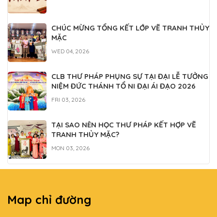
CHÚC MỪNG TỔNG KẾT LỚP VẼ TRANH THỦY
MẶC
WED 04, 2026
CLB THƯ PHÁP PHỤNG SỰ TẠI ĐẠI LỄ TƯỞNG
NIỆM ĐỨC THÁNH TỔ NI ĐẠI ÁI ĐẠO 2026
FRI 03, 2026
TẠI SAO NÊN HỌC THƯ PHÁP KẾT HỢP VẼ
TRANH THỦY MẶC?
MON 03, 2026
Map chỉ đường