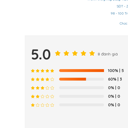
SĐT - 
98 - 100 Tr
Chúc
5.0
8 đánh giá
100%
| 5
60%
| 3
0%
| 0
0%
| 0
0%
| 0