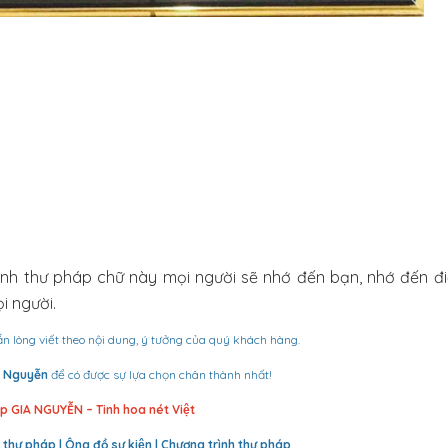
anh thư pháp chữ này mọi người sẽ nhớ đến bạn, nhớ đến đ
 người.
ẵn lòng viết theo nội dung, ý tưởng của quý khách hàng.
 Nguyễn
để có được sự lựa chọn chân thành nhất!
 GIA NGUYỄN – Tinh hoa nét Việt
thư pháp | Ông đồ sự kiện | Chương trình thư pháp