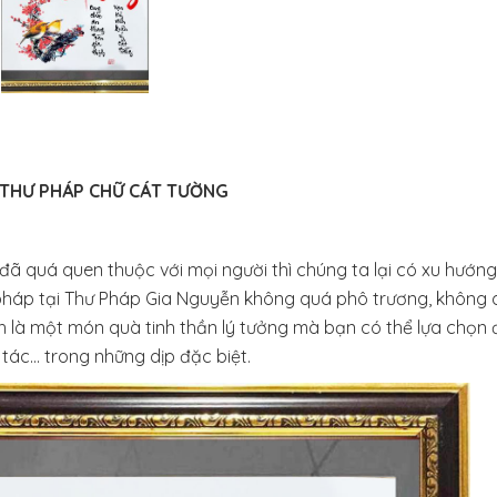
THƯ PHÁP CHỮ CÁT TƯỜNG
đã quá quen thuộc với mọi người thì chúng ta lại có xu hướng
 pháp tại Thư Pháp Gia Nguyễn không quá phô trương, không
nh là một món quà tinh thần lý tưởng mà bạn có thể lựa chọn 
 tác… trong những dịp đặc biệt.