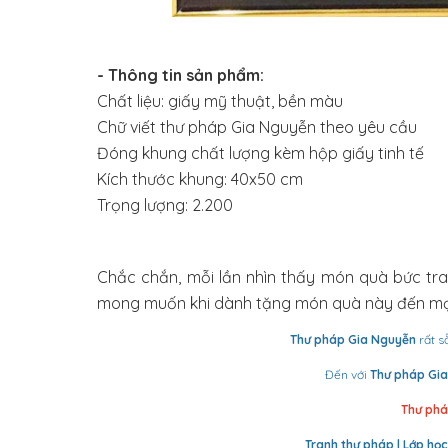
- Thông tin sản phẩm:
Chất liệu: giấy mỹ thuật, bền màu
Chữ viết thư pháp Gia Nguyễn theo yêu cầu
Đóng khung chất lượng kèm hộp giấy tinh tế
Kích thước khung: 40x50 cm
Trọng lượng: 2.200
Chắc chắn, mỗi lần nhìn thấy món quà bức tr
mong muốn khi dành tặng món quà này đến mọi
Thư pháp Gia Nguyễn
rất s
Đến với
Thư pháp Gia
Thư pháp
Tranh thư pháp | Lớp học 