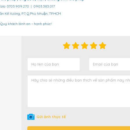
Zalo: 0703.909.270 | 0903.383.017
ần Kế Xương, P.7, Q.Phú Nhuận, TP.HCM
 Quý khách bình an – hạnh phúc!
Gửi ảnh thực tế