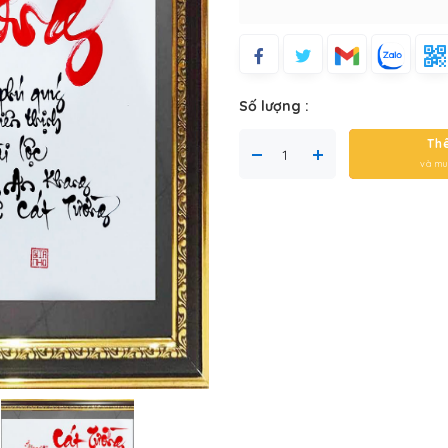
Số lượng :
Th
và mu