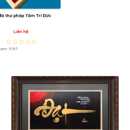
đá thư pháp Tâm Trí Đức
Liên hệ
xem: 5197