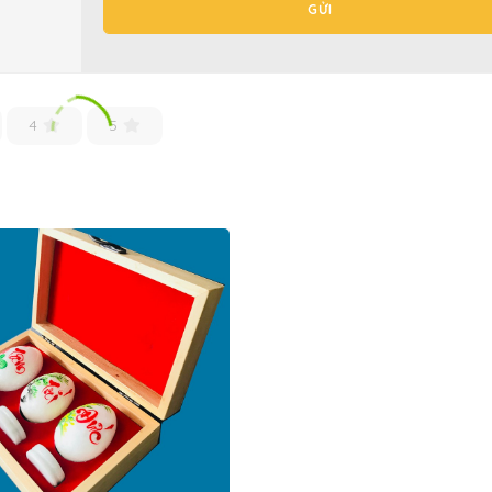
GỬI
4
5