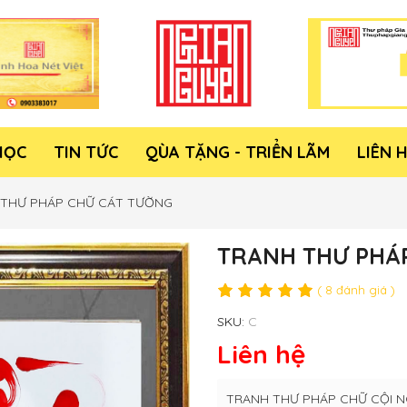
HỌC
TIN TỨC
QÙA TẶNG - TRIỂN LÃM
LIÊN 
 THƯ PHÁP CHỮ CÁT TƯỜNG
TRANH THƯ PHÁ
( 8 đánh giá )
SKU:
C
Liên hệ
TRANH THƯ PHÁP CHỮ CỘI 