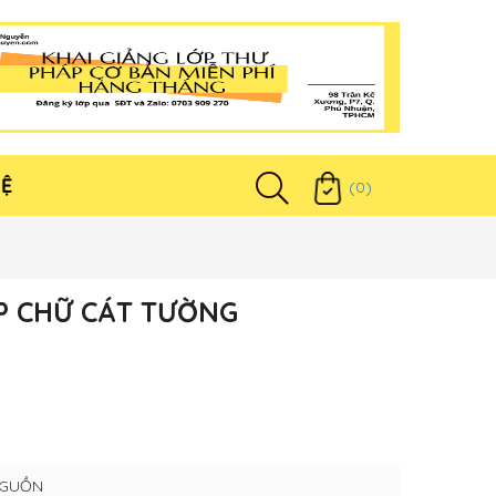
HỆ
(0)
P CHỮ CÁT TƯỜNG
NGUỒN