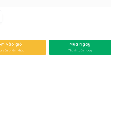
êm vào giỏ
Mua Ngay
a sản phẩm khác
Thanh toán ngay