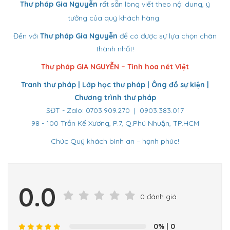
Thư pháp Gia Nguyễn
rất sẵn lòng viết theo nội dung, ý
tưởng của quý khách hàng.
Đến với
Thư pháp Gia Nguyễn
để có được sự lựa chọn chân
thành nhất!
Thư pháp GIA NGUYỄN – Tinh hoa nét Việt
Tranh thư pháp | Lớp học thư pháp | Ông đồ sự kiện |
Chương trình thư pháp
SĐT - Zalo: 0703.909.270 | 0903.383.017
98 - 100 Trần Kế Xương, P.7, Q.Phú Nhuận, TP.HCM
Chúc Quý khách bình an – hạnh phúc!
0.0
0 đánh giá
0%
| 0