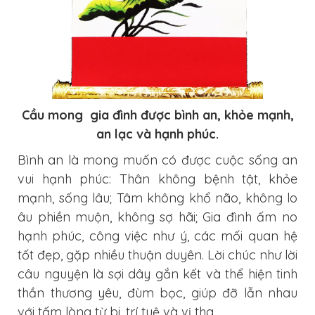
Cầu mong gia đình được bình an, khỏe mạnh,
an lạc và hạnh phúc.
Bình an là mong muốn có được cuộc sống an
vui hạnh phúc: Thân không bệnh tật, khỏe
mạnh, sống lâu; Tâm không khổ não, không lo
âu phiền muộn, không sợ hãi; Gia đình ấm no
hạnh phúc, công việc như ý, các mối quan hệ
tốt đẹp, gặp nhiều thuận duyên. Lời chúc như lời
câu nguyện là sợi dây gắn kết và thể hiện tinh
thần thương yêu, đùm bọc, giúp đỡ lẫn nhau
với tấm lòng từ bi, trí tuệ và vị tha.