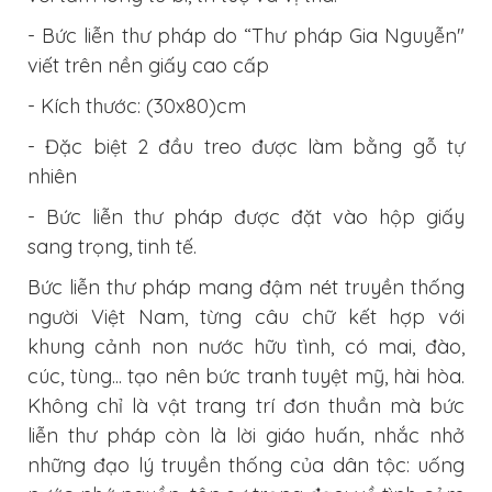
- Bức liễn thư pháp do “Thư pháp Gia Nguyễn"
viết trên nền giấy cao cấp
- Kích thước: (30x80)cm
- Đặc biệt 2 đầu treo được làm bằng gỗ tự
nhiên
- Bức liễn thư pháp được đặt vào hộp giấy
sang trọng, tinh tế.
Bức liễn thư pháp mang đậm nét truyền thống
người Việt Nam, từng câu chữ kết hợp với
khung cảnh non nước hữu tình, có mai, đào,
cúc, tùng... tạo nên bức tranh tuyệt mỹ, hài hòa.
Không chỉ là vật trang trí đơn thuần mà bức
liễn thư pháp còn là lời giáo huấn, nhắc nhở
những đạo lý truyền thống của dân tộc: uống