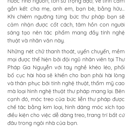
nước nhớ nguồn, tôn sư trọng đạo; về tình cảm
gắn kết: cha mẹ, anh em, bạn bè, bằng hữu...
Khi chiêm ngưỡng từng bức thư pháp bạn sẽ
cảm nhận được cốt cách, tâm hồn con người
sáng tạo nên tác phẩm mang đầy tính nghệ
thuật và nhân văn này.
Những nét chữ thanh thoát, uyển chuyển, mềm
mại được thể hiện bởi đội ngũ nhân viên tại Thư
Pháp Gia Nguyễn với tay nghề khéo léo, phối
bố cục hài hòa sẽ khiến cho bạn phải hài lòng
và thán phục bởi tính nghệ thuật, thẩm mỹ cao
mà loại hình nghệ thuật thư pháp mang lại. Bên
cạnh đó, móc treo của bức liễn thư pháp được
chế tác bằng kim loại, hình dáng móc xích tạo
điều kiện cho việc dễ dàng treo, trang trí bất cứ
đâu trong ngôi nhà của bạn.