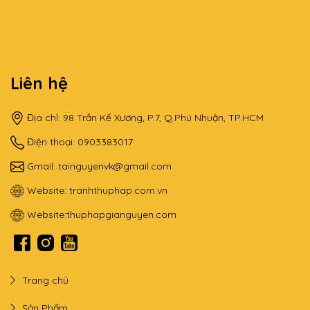
Liên hệ
Địa chỉ: 98 Trần Kế Xương, P.7, Q.Phú Nhuận, TP.HCM
Điện thoại: 0903383017
Gmail:
tainguyenvk@gmail.com
Website:
tranhthuphap.com.vn
Website:
thuphapgianguyen.com
Trang chủ
Sản Phẩm