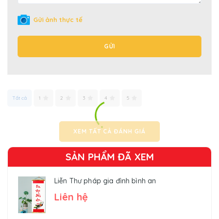
Gửi ảnh thực tế
GỬI
Tất cả
1
2
3
4
5
XEM TẤT CẢ ĐÁNH GIÁ
SẢN PHẨM ĐÃ XEM
Liễn Thư pháp gia đình bình an
Liên hệ