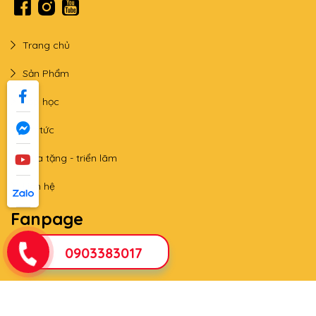
Trang chủ
Sản Phẩm
Lớp học
Tin tức
Qùa tặng - triển lãm
Liên hệ
Fanpage
0903383017
THÊM VÀO GIỎ
MUA NGAY
© 2026 THƯ PHÁP GIA NGUYỄN - Thiết kế bởi sikido.vn