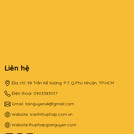
Liên hệ
Địa chỉ: 98 Trần Kế Xương, P.7, Q.Phú Nhuận, TP.HCM
Điện thoại: 0903383017
Gmail:
tainguyenvk@gmail.com
Website:
tranhthuphap.com.vn
Website:
thuphapgianguyen.com