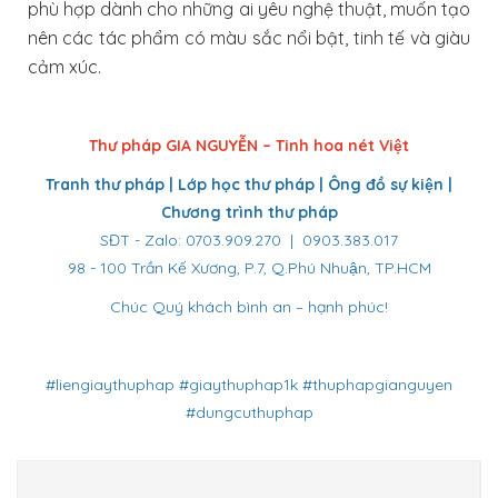
phù hợp dành cho những ai yêu nghệ thuật, muốn tạo
nên các tác phẩm có màu sắc nổi bật, tinh tế và giàu
cảm xúc.
Thư pháp GIA NGUYỄN – Tinh hoa nét Việt
Tranh thư pháp | Lớp học thư pháp | Ông đồ sự kiện |
Chương trình thư pháp
SĐT - Zalo: 0703.909.270 | 0903.383.017
98 - 100 Trần Kế Xương, P.7, Q.Phú Nhuận, TP.HCM
Chúc Quý khách bình an – hạnh phúc!
#liengiaythuphap #giaythuphap1k #thuphapgianguyen
#dungcuthuphap