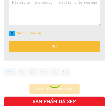
Gửi ảnh thực tế
GỬI
Tất cả
1
2
3
4
5
XEM TẤT CẢ ĐÁNH GIÁ
SẢN PHẨM ĐÃ XEM