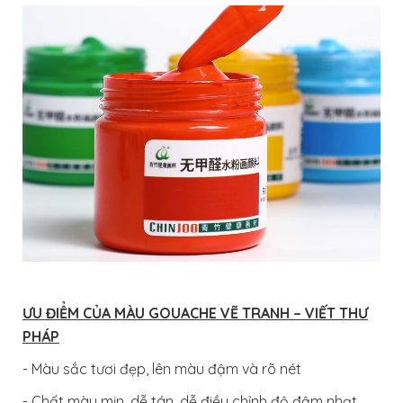
ƯU ĐIỂM CỦA MÀU GOUACHE VẼ TRANH – VIẾT THƯ
PHÁP
- Màu sắc tươi đẹp, lên màu đậm và rõ nét
- Chất màu mịn, dễ tán, dễ điều chỉnh độ đậm nhạt