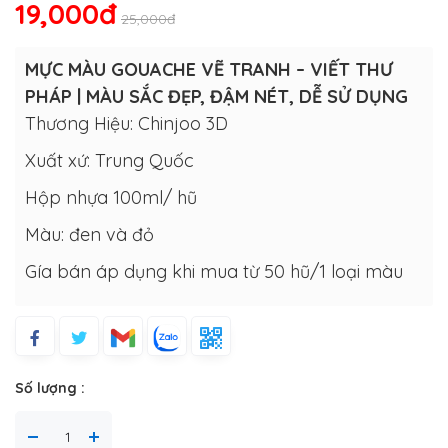
19,000đ
25,000đ
MỰC MÀU GOUACHE VẼ TRANH – VIẾT THƯ
PHÁP | MÀU SẮC ĐẸP, ĐẬM NÉT, DỄ SỬ DỤNG
Thương Hiệu: Chinjoo 3D
Xuất xứ: Trung Quốc
Hộp nhựa 100ml/ hũ
Màu: đen và đỏ
Gía bán áp dụng khi mua từ 50 hũ/1 loại màu
Số lượng :