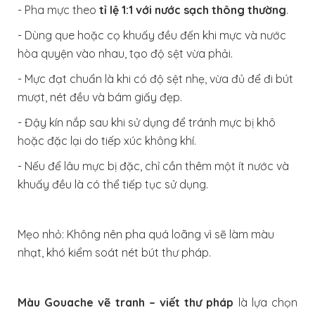
- Pha mực theo
tỉ lệ 1:1 với nước sạch thông thường
.
- Dùng que hoặc cọ khuấy đều đến khi mực và nước
hòa quyện vào nhau, tạo độ sệt vừa phải.
- Mực đạt chuẩn là khi có độ sệt nhẹ, vừa đủ để đi bút
mượt, nét đều và bám giấy đẹp.
- Đậy kín nắp sau khi sử dụng để tránh mực bị khô
hoặc đặc lại do tiếp xúc không khí.
- Nếu để lâu mực bị đặc, chỉ cần thêm một ít nước và
khuấy đều là có thể tiếp tục sử dụng.
Mẹo nhỏ:
Không nên pha quá loãng vì sẽ làm màu
nhạt, khó kiểm soát nét bút thư pháp.
Màu Gouache vẽ tranh – viết thư pháp
là lựa chọn