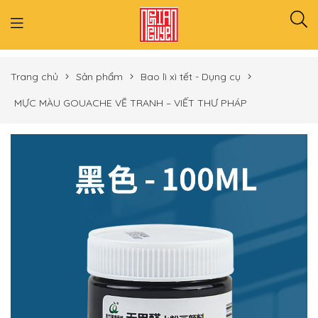
Trang chủ
Sản phẩm
Bao lì xì tết - Dụng cụ
MỰC MÀU GOUACHE VẼ TRANH – VIẾT THƯ PHÁP