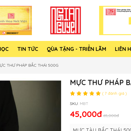
HỌC
TIN TỨC
QÙA TẶNG - TRIỂN LÃM
LIÊN 
ỰC THƯ PHÁP BẮC THÁI 500G
MỰC THƯ PHÁP B
( 7 đánh giá )
SKU:
MBT
45,000đ
65,000đ
MỰC TÀU BẮC THÁI 50