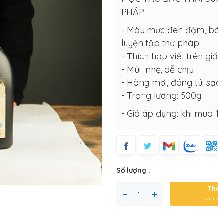
PHÁP
-
Màu mực đen đậm, bám
luyện tập thư pháp
- Thích hợp viết trên gi
-
Mùi nhẹ, dễ chịu
- Hàng mới, đóng túi sạ
- Trọng lượng: 500g
- Giá áp dụng: khi mua 
Số lượng :
Th
và mu