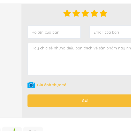
Gửi ảnh thực tế
GỬI