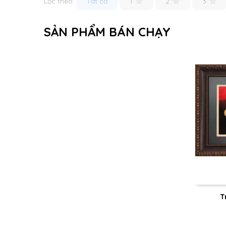
Lọc theo:
Tất cả
1
2
3
SẢN PHẨM BÁN CHẠY
T