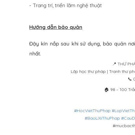
- Trang trí, triển lãm nghệ thuật
Hướng dẫn bảo quản
Đậy kín nắp sau khi sử dụng, bảo quản nơi
nhất.
📍 THƯ PHÁ
Lớp học thư pháp | Tranh thư ph
📞 
🏠 98 – 100 Trầ
#HocVietThuPhap
#LopVietT
#BaoLiXiThuPhap
#CauD
#mucbacth