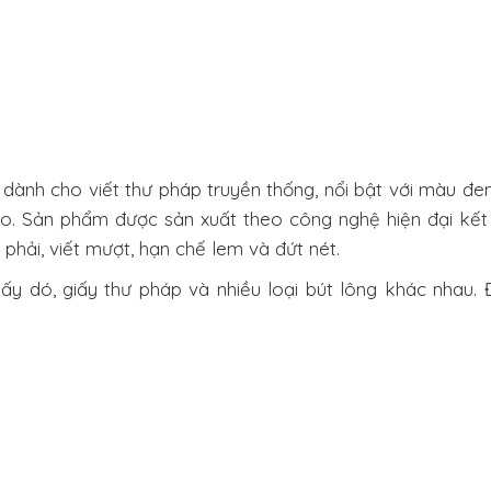
ành cho viết thư pháp truyền thống, nổi bật với màu đe
ảo. Sản phẩm được sản xuất theo công nghệ hiện đại kết
phải, viết mượt, hạn chế lem và đứt nét.
iấy dó, giấy thư pháp và nhiều loại bút lông khác nhau.