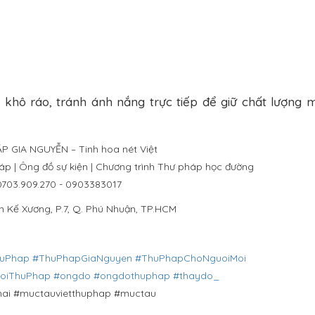
 khô ráo, tránh ánh nắng trực tiếp để giữ chất lượng 
P GIA NGUYỄN – Tinh hoa nét Việt
áp | Ông đồ sự kiện | Chương trình Thư pháp học đường
0703.909.270 - 0903383017
n Kế Xương, P.7, Q. Phú Nhuận, TP.HCM
huPhap
#ThuPhapGiaNguyen
#ThuPhapChoNguoiMoi
oiThuPhap
#ongdo
#ongdothuphap
#thaydo_
ai #muctauvietthuphap #muctau