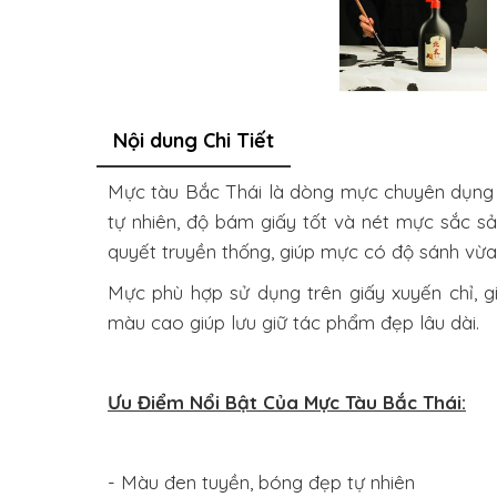
Nội dung Chi Tiết
Mực tàu Bắc Thái là dòng mực chuyên dụng d
tự nhiên, độ bám giấy tốt và nét mực sắc s
quyết truyền thống, giúp mực có độ sánh vừa 
Mực phù hợp sử dụng trên giấy xuyến chỉ, g
màu cao giúp lưu giữ tác phẩm đẹp lâu dài.
Ưu Điểm Nổi Bật Của Mực Tàu Bắc Thái:
- Màu đen tuyền, bóng đẹp tự nhiên