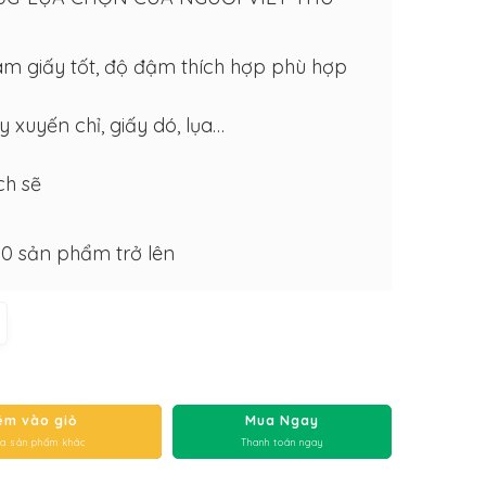
 giấy tốt, độ đậm thích hợp phù hợp
ấy xuyến chỉ, giấy dó, lụa…
ch sẽ
10 sản phẩm trở lên
êm vào giỏ
Mua Ngay
a sản phẩm khác
Thanh toán ngay