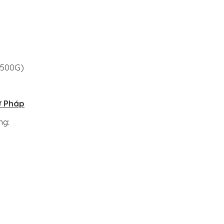
 (500G)
ư Pháp
ng: