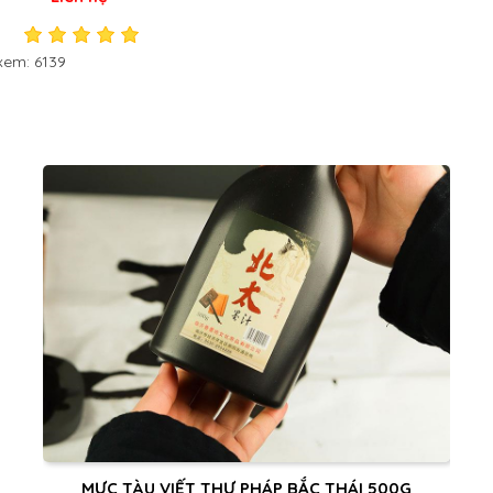
xem: 6139
MỰC TÀU VIẾT THƯ PHÁP BẮC THÁI 500G