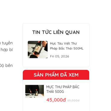
TIN TỨC LIÊN QUAN
n tuyền
Mực Tàu Viết Thư
Pháp Bắc Thái 500ML
 hợp bí
Fri 05, 2026
 Độ bền
SẢN PHẨM ĐÃ XEM
MỰC THƯ PHÁP BẮC
THÁI 500G
45,000đ
65,000đ