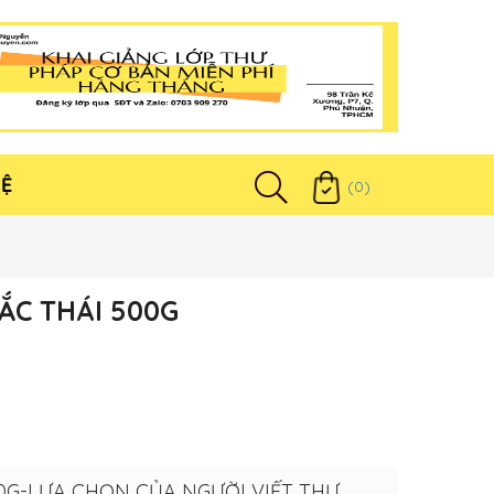
HỆ
(0)
ẮC THÁI 500G
0G-LỰA CHỌN CỦA NGƯỜI VIẾT THƯ