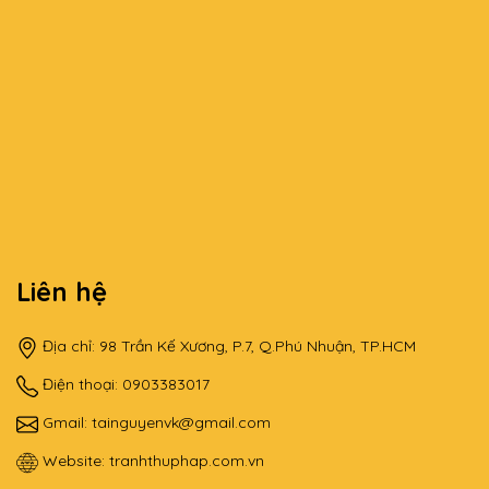
Liên hệ
Địa chỉ: 98 Trần Kế Xương, P.7, Q.Phú Nhuận, TP.HCM
Điện thoại: 0903383017
Gmail:
tainguyenvk@gmail.com
Website:
tranhthuphap.com.vn