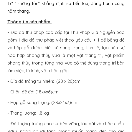
Từ “trường tồn” khẳng định sự bền lâu, đồng hành cùng
năm tháng.
Thông tin sản phẩm:
- Đĩa đá thư pháp cao cấp tại Thư Pháp Gia Nguyễn bao
gồm 1 đĩa đá thư pháp viết theo yêu cầu + 1 đế bằng đá
và hộp gỗ được thiết kế sang trọng, tinh tế, tạo nên sự
hòa hợp phong thủy vừa là một vật trang trí, vật phẩm
phong thủy trong từng nhà, vừa có thể dùng trang trí bàn
làm việc, tủ kính, vật chặn giấy…
- Đĩa đá trắng tự nhiên: (20 x 20)cm
- Chân đế đá: (18x4x6)cm
- Hộp gỗ sang trọng: (28x24x7)cm
- Trọng lượng: 1,8 kg
- Đá tượng trưng cho sự bền vững, lâu dài và chắc chắn.
Với ý nghĩa người tặng mong muốn mang đến cho gia