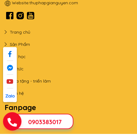
Website:
thuphapgianguyen.com
Trang chủ
Sản Phẩm
Lớp học
Tin tức
Qùa tặng - triển lãm
Liên hệ
Fanpage
0903383017