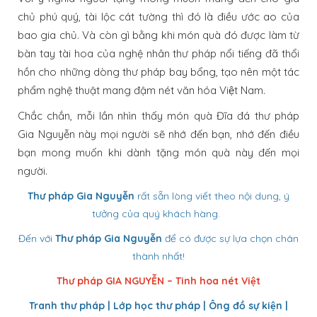
chủ phú quý, tài lộc cát tường thì đó là điều ước ao của
bao gia chủ. Và còn gì bằng khi món quà đó được làm từ
bàn tay tài hoa của nghệ nhân thư pháp nổi tiếng đã thổi
hồn cho những dòng thư pháp bay bổng, tạo nên một tác
phẩm nghệ thuật mang đậm nét văn hóa Việt Nam.
Chắc chắn, mỗi lần nhìn thấy món quà Đĩa đá thư pháp
Gia Nguyễn này mọi người sẽ nhớ đến bạn, nhớ đến điều
bạn mong muốn khi dành tặng món quà này đến mọi
người.
Thư pháp Gia Nguyễn
rất sẵn lòng viết theo nội dung, ý
tưởng của quý khách hàng.
Đến với
Thư pháp Gia Nguyễn
để có được sự lựa chọn chân
thành nhất!
Thư pháp GIA NGUYỄN – Tinh hoa nét Việt
Tranh thư pháp | Lớp học thư pháp | Ông đồ sự kiện |