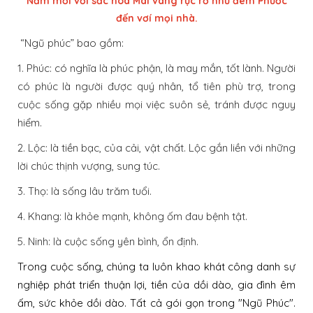
Năm mới với sắc hoa Mai vàng rực rỡ như đem Phước
đến vơí mọi nhà.
“Ngũ phúc” bao gồm:
1. Phúc: có nghĩa là phúc phận, là may mắn, tốt lành. Người
có phúc là người được quý nhân, tổ tiên phù trợ, trong
cuộc sống gặp nhiều mọi việc suôn sẻ, tránh được nguy
hiểm.
2. Lộc: là tiền bạc, của cải, vật chất. Lộc gắn liền với những
lời chúc thịnh vượng, sung túc.
3. Thọ: là sống lâu trăm tuổi.
4. Khang: là khỏe mạnh, không ốm đau bệnh tật.
5. Ninh: là cuộc sống yên bình, ổn định.
Trong cuộc sống, chúng ta luôn khao khát công danh sự
nghiệp phát triển thuận lợi, tiền của dồi dào, gia đình êm
ấm, sức khỏe dồi dào. Tất cả gói gọn trong "Ngũ Phúc".