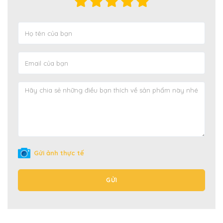
Gửi ảnh thực tế
GỬI