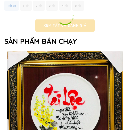
Tất cả
1
2
3
4
5
XEM TẤT CẢ ĐÁNH GIÁ
SẢN PHẨM BÁN CHẠY