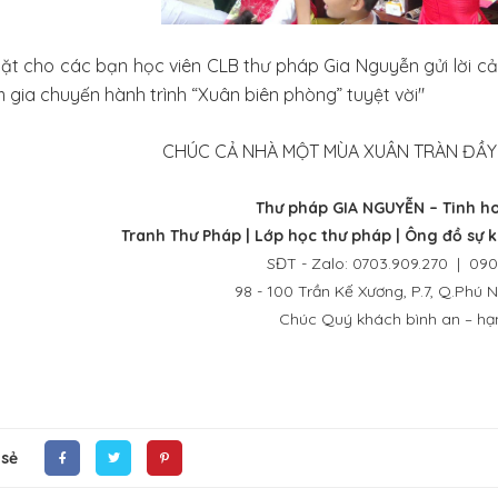
ặt cho các bạn học viên CLB thư pháp Gia Nguyễn gửi lời 
 gia chuyến hành trình “Xuân biên phòng” tuyệt vời"
CHÚC CẢ NHÀ MỘT MÙA XUÂN TRÀN ĐẦY 
Thư pháp GIA NGUYỄN – Tinh hoa
Tranh Thư Pháp
| Lớp học thư pháp | Ông đồ sự 
SĐT - Zalo: 0703.909.270 | 090
98 - 100 Trần Kế Xương, P.7, Q.Phú
Chúc Quý khách bình an – ha
 sẻ