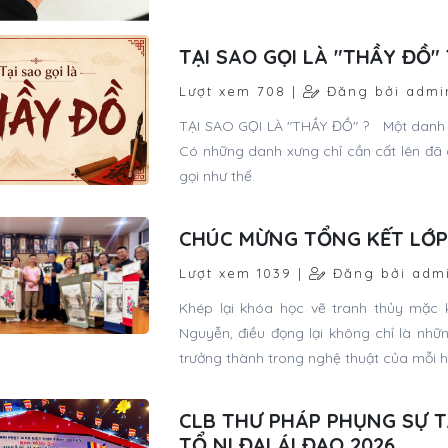
TẠI SAO GỌI LÀ "THẦY ĐỒ" 
Lượt xem 708 |
Đăng bởi admi
TẠI SAO GỌI LÀ "THẦY ĐỒ" ? Một danh x
Có những danh xưng chỉ cần cất lên đã 
gọi như thế.
CHÚC MỪNG TỔNG KẾT LỚP
Lượt xem 1039 |
Đăng bởi adm
Khép lại khóa học vẽ tranh thủy mặc 
Nguyễn, điều đọng lại không chỉ là nhữ
trưởng thành trong nghệ thuật của mỗi h
CLB THƯ PHÁP PHỤNG SỰ T
TỔ NI ĐẠI ÁI ĐẠO 2026