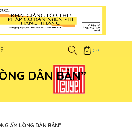
HỆ
(0)
LÒNG DÂN BẢN”
ÒNG ẤM LÒNG DÂN BẢN”