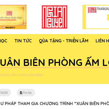
HỌC
TIN TỨC
QÙA TẶNG - TRIỂN LÃM
LIÊN 
UÂN BIÊN PHÒNG ẤM 
PHÒNG ẤM LÒNG DÂN BẢN”
/2025
Tin tức
HƯ PHÁP THAM GIA CHƯƠNG TRÌNH “XUÂN BIÊN PH