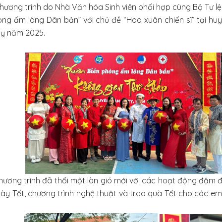
trình do Nhà Văn hóa Sinh viên phối hợp cùng Bộ Tư lệnh
òng ấm lòng Dân bản” với chủ đề “Hoa xuân chiến sĩ” tại huy
Tỵ năm 2025.
trình đã thổi một làn gió mới với các hoạt động đậm đà
ày Tết, chương trình nghệ thuật và trao quà Tết cho các e