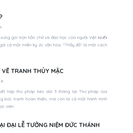
?
n
ưng gói trọn hồn chữ và đạo học của người Việt 📜✍️
gợi cả một miền ký ức văn hóa. “Thầy đồ” là một cách
 VẼ TRANH THỦY MẶC
in
kết hợp thư pháp kéo dài 3 tháng tại Thư pháp Gia
ng bức tranh hoàn thiện, mà còn là cả một hành trình
ọc viên.
ẠI ĐẠI LỄ TƯỞNG NIỆM ĐỨC THÁNH