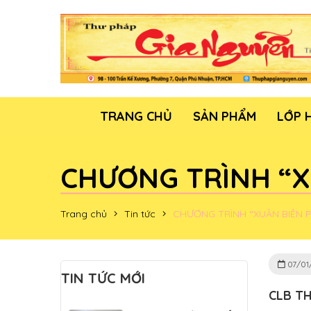
TRANG CHỦ
SẢN PHẨM
LỚP 
CHƯƠNG TRÌNH “X
Trang chủ
Tin tức
CHƯƠNG TRÌNH “XUÂN BIÊN 
07/01
TIN TỨC MỚI
CLB T