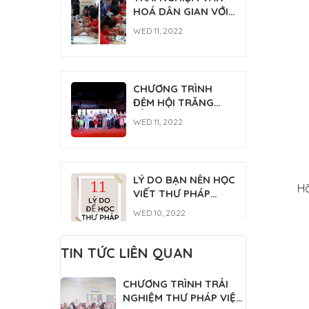
FRI 03, 2026
HOÁ DÂN GIAN VỚI
THÁNH TỔ NI ĐẠI ÁI
THƯ PHÁP [NGÀY
ĐẠO 2026
WED 11, 2022
HỘI TÂN SINH VIÊN
2022]
CHƯƠNG TRÌNH
ĐÊM HỘI TRĂNG
RẰM
WED 11, 2022
LÝ DO BẠN NÊN HỌC
Hã
VIẾT THƯ PHÁP
NGAY
WED 10, 2022
TIN TỨC LIÊN QUAN
Lớp học thư pháp
CHƯƠNG TRÌNH TRẢI
Gia Nguyễn
NGHIỆM THƯ PHÁP VIỆT
MON 07, 2022