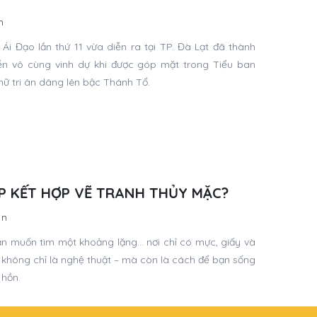
n
Ái Đạo lần thứ 11 vừa diễn ra tại TP. Đà Lạt đã thành
n vô cùng vinh dự khi được góp mặt trong Tiểu ban
ữ tri ân dâng lên bậc Thánh Tổ.
P KẾT HỢP VẼ TRANH THỦY MẶC?
in
n muốn tìm một khoảng lặng… nơi chỉ có mực, giấy và
không chỉ là nghệ thuật – mà còn là cách để bạn sống
 hồn.