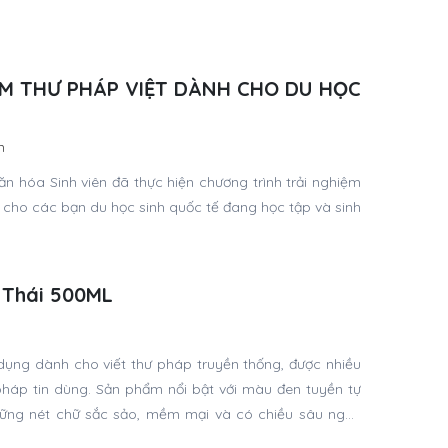
M THƯ PHÁP VIỆT DÀNH CHO DU HỌC
n
hóa Sinh viên đã thực hiện chương trình trải nghiệm
h cho các bạn du học sinh quốc tế đang học tập và sinh
 Thái 500ML
n
ụng dành cho viết thư pháp truyền thống, được nhiều
pháp tin dùng. Sản phẩm nổi bật với màu đen tuyền tự
những nét chữ sắc sảo, mềm mại và có chiều sâu nghệ