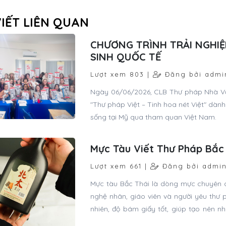
VIẾT LIÊN QUAN
CHƯƠNG TRÌNH TRẢI NGHIỆ
SINH QUỐC TẾ
Lượt xem 803 |
Đăng bởi admi
Ngày 06/06/2026, CLB Thư pháp Nhà Văn 
"Thư pháp Việt – Tinh hoa nét Việt" dàn
sống tại Mỹ qua tham quan Việt Nam.
Mực Tàu Viết Thư Pháp Bắc
Lượt xem 661 |
Đăng bởi admi
Mực tàu Bắc Thái là dòng mực chuyên d
nghệ nhân, giáo viên và người yêu thư 
nhiên, độ bám giấy tốt, giúp tạo nên 
thuật.