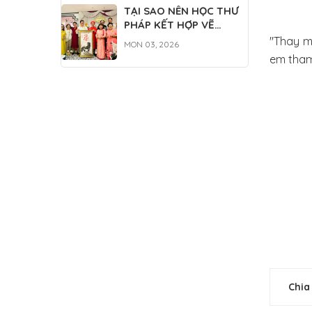
TẠI SAO NÊN HỌC THƯ
PHÁP KẾT HỢP VẼ
TRANH THỦY MẶC?
"Thay m
MON 03, 2026
em tham
Chia