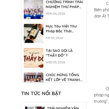
CHƯƠNG TRÌNH TRẢI
Chương 
NGHIỆM THƯ PHÁP
Biên ph
VIỆT DÀNH CHO DU
MON 06, 2026
đán Ất 
HỌC SINH QUỐC TẾ
Mực Tàu Viết Thư
Pháp Bắc Thái
500ML
FRI 05, 2026
TẠI SAO GỌI LÀ
"THẦY ĐỒ" ?
WED 05, 2026
CHÚC MỪNG TỔNG
KẾT LỚP VẼ TRANH
THỦY MẶC
WED 04, 2026
Chương 
TIN TỨC NỔI BẬT
pháp ng
CLB THƯ PHÁP
trường”.
PHỤNG SỰ TẠI ĐẠI LỄ
TRẢI NGHIỆM VĂN
TƯỞNG NIỆM ĐỨC