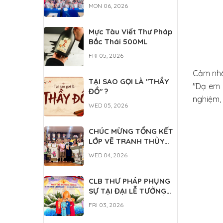
DÀNH CHO DU HỌC
MON 06, 2026
SINH QUỐC TẾ
Mực Tàu Viết Thư Pháp
Bắc Thái 500ML
FRI 05, 2026
Cảm nhậ
TẠI SAO GỌI LÀ "THẦY
"Dạ em 
ĐỒ" ?
nghiệm, 
WED 05, 2026
CHÚC MỪNG TỔNG KẾT
LỚP VẼ TRANH THỦY
MẶC
WED 04, 2026
CLB THƯ PHÁP PHỤNG
SỰ TẠI ĐẠI LỄ TƯỞNG
NIỆM ĐỨC THÁNH TỔ NI
FRI 03, 2026
ĐẠI ÁI ĐẠO 2026