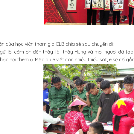
n của học viên tham gia CLB chia sẻ sau chuyến đi:
gửi lời cảm ơn đến thầy Tài, thầy Hùng và mọi người đã tạo 
học hỏi thêm ạ. Mặc dù e viết còn nhiều thiếu sót, e sẽ cố gắ