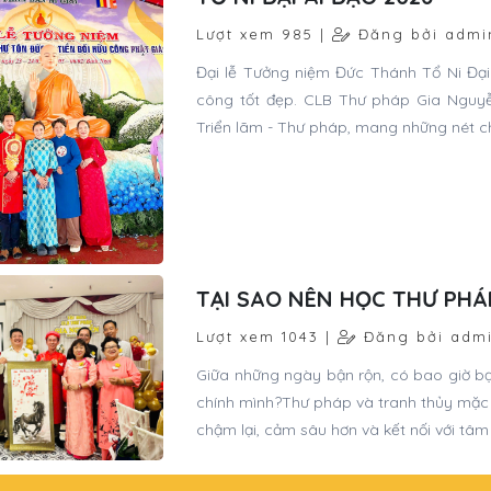
Lượt xem 985 |
Đăng bởi admi
Đại lễ Tưởng niệm Đức Thánh Tổ Ni Đại 
công tốt đẹp. CLB Thư pháp Gia Nguyễ
Triển lãm - Thư pháp, mang những nét ch
TẠI SAO NÊN HỌC THƯ PHÁ
Lượt xem 1043 |
Đăng bởi adm
Giữa những ngày bận rộn, có bao giờ bạ
chính mình?Thư pháp và tranh thủy mặc 
chậm lại, cảm sâu hơn và kết nối với tâm