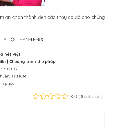
cảm ơn chân thành đến các thầy cô đã cho chúng
TÀI LỘC, HẠNH PHÚC
 nét Việt
kiện | Chương trình thư pháp
3.383.017
 Nhuận, TP.HCM
̣nh phúc
0
/
5
(
0
bình chọn
)