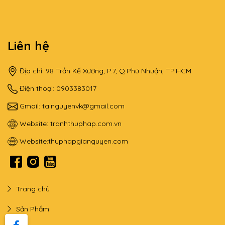
Liên hệ
Địa chỉ: 98 Trần Kế Xương, P.7, Q.Phú Nhuận, TP.HCM
Điện thoại: 0903383017
Gmail:
tainguyenvk@gmail.com
Website:
tranhthuphap.com.vn
Website:
thuphapgianguyen.com
Trang chủ
Sản Phẩm