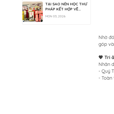
TẠI SAO NÊN HỌC THƯ
PHÁP KẾT HỢP VẼ
TRANH THỦY MẶC?
MON 03, 2026
Nhờ đó,
góp và 
💖 Tri 
Nhân dị
- Quý T
- Toàn 