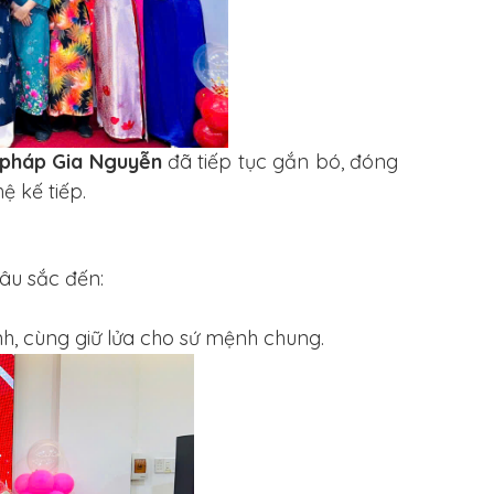
pháp Gia Nguyễn
đã tiếp tục gắn bó, đóng
ệ kế tiếp.
sâu sắc đến:
nh, cùng giữ lửa cho sứ mệnh chung.