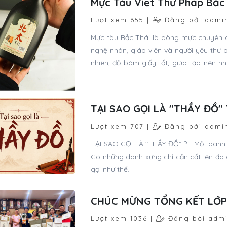
Mực Tàu Viết Thư Pháp Bắc
Lượt xem 655 |
Đăng bởi admi
Mực tàu Bắc Thái là dòng mực chuyên d
nghệ nhân, giáo viên và người yêu thư 
nhiên, độ bám giấy tốt, giúp tạo nên 
thuật.
TẠI SAO GỌI LÀ "THẦY ĐỒ" 
Lượt xem 707 |
Đăng bởi admi
TẠI SAO GỌI LÀ "THẦY ĐỒ" ? Một danh x
Có những danh xưng chỉ cần cất lên đã 
gọi như thế.
CHÚC MỪNG TỔNG KẾT LỚP
Lượt xem 1036 |
Đăng bởi adm