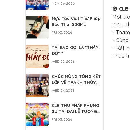
DÀNH CHO DU HỌC
MON 06, 2026
SINH QUỐC TẾ
🌸 CLB
Một tro
Mực Tàu Viết Thư Pháp
được th
Bắc Thái 500ML
- Tham 
FRI 05, 2026
- Cùng
- Kết 
TẠI SAO GỌI LÀ "THẦY
ĐỒ" ?
nhau tr
WED 05, 2026
CHÚC MỪNG TỔNG KẾT
LỚP VẼ TRANH THỦY
MẶC
WED 04, 2026
CLB THƯ PHÁP PHỤNG
SỰ TẠI ĐẠI LỄ TƯỞNG
NIỆM ĐỨC THÁNH TỔ NI
FRI 03, 2026
ĐẠI ÁI ĐẠO 2026