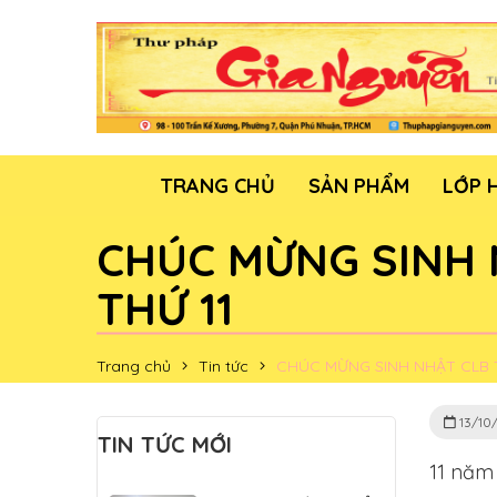
TRANG CHỦ
SẢN PHẨM
LỚP 
CHÚC MỪNG SINH 
THỨ 11
Trang chủ
Tin tức
CHÚC MỪNG SINH NHẬT CLB 
13/10
TIN TỨC MỚI
11 năm