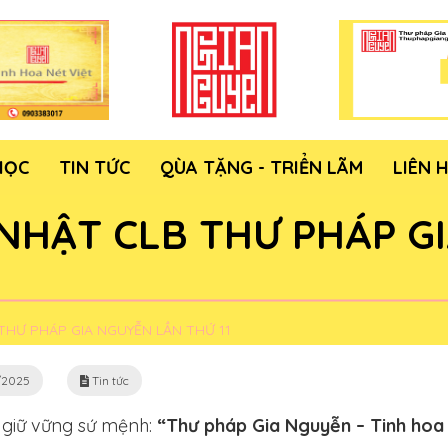
HỌC
TIN TỨC
QÙA TẶNG - TRIỂN LÃM
LIÊN 
NHẬT CLB THƯ PHÁP G
THƯ PHÁP GIA NGUYỄN LẦN THỨ 11
/2025
Tin tức
 giữ vững sứ mệnh:
“Thư pháp Gia Nguyễn – Tinh hoa 