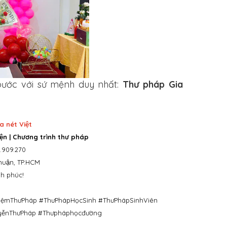
bước với sứ mệnh duy nhất:
Thư pháp Gia
nét Việt
ện | Chương trình thư pháp
.909.270
Nhuận, TP.HCM
h phúc!
iệmThưPháp #ThưPhápHọcSinh #ThưPhápSinhViên
uyễnThưPháp #Thưpháphọcđường