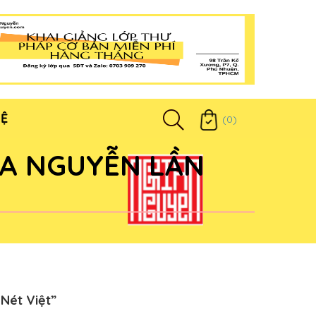
HỆ
(0)
IA NGUYỄN LẦN
Nét Việt”