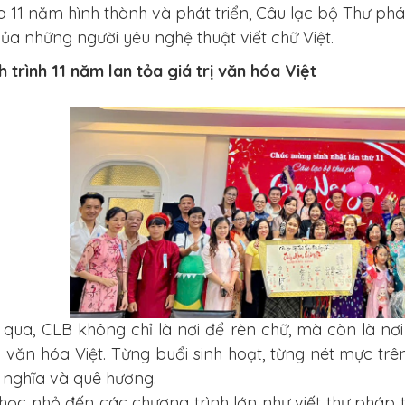
a 11 năm hình thành và phát triển, Câu lạc bộ Thư p
ủa những người yêu nghệ thuật viết chữ Việt.
h trình 11 năm lan tỏa giá trị văn hóa Việt
 qua, CLB không chỉ là nơi để rèn chữ, mà còn là nơ
u văn hóa Việt.
Từng buổi sinh hoạt, từng nét mực tr
 nghĩa và quê hương.
học nhỏ đến các chương trình lớn như viết thư pháp t