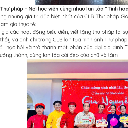
 Thư pháp – Nơi học viên cùng nhau lan tỏa “Tinh hoa
ng những giá trị đặc biệt nhất của CLB Thư pháp Gia
am gia thực tế:
gia các hoạt động biểu diễn, viết tặng thư pháp tại sự 
 thầy và anh chị trong CLB lan tỏa hình ảnh Thư pháp
nối, học hỏi và trở thành một phần của đại gia đình
ưởng thành, cùng lan tỏa cái đẹp của chữ và tâm.