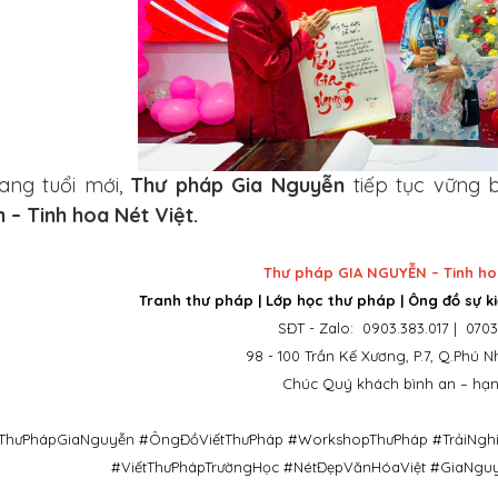
ang tuổi mới,
Thư pháp Gia Nguyễn
tiếp tục vững 
 – Tinh hoa Nét Việt.
Thư pháp GIA NGUYỄN – Tinh hoa 
Tranh thư pháp | Lớp học thư pháp | Ông đồ sự ki
SĐT - Zalo: 0903.383.017 | 0703
98 - 100 Trần Kế Xương, P.7, Q.Phú 
Chúc Quý khách bình an – hạn
ThưPhápGiaNguyễn #ÔngĐồViếtThưPháp #WorkshopThưPháp #TrảiNgh
#ViếtThưPhápTrườngHọc #NétĐẹpVănHóaViệt #GiaNg