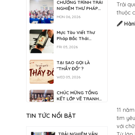
CHƯƠNG TRÌNH TRẢI
Trải qu
NGHIỆM THƯ PHÁP
thuộc c
VIỆT DÀNH CHO DU
MON 06, 2026
HỌC SINH QUỐC TẾ
🖋️ Hàn
Mực Tàu Viết Thư
Pháp Bắc Thái
500ML
FRI 05, 2026
TẠI SAO GỌI LÀ
"THẦY ĐỒ" ?
WED 05, 2026
CHÚC MỪNG TỔNG
KẾT LỚP VẼ TRANH
THỦY MẶC
WED 04, 2026
11 năm
TIN TỨC NỔI BẬT
tim yê
CLB THƯ PHÁP
với chữ
PHỤNG SỰ TẠI ĐẠI LỄ
Từ lớp 
TRẢI NGHIỆM VĂN
TƯỞNG NIỆM ĐỨC