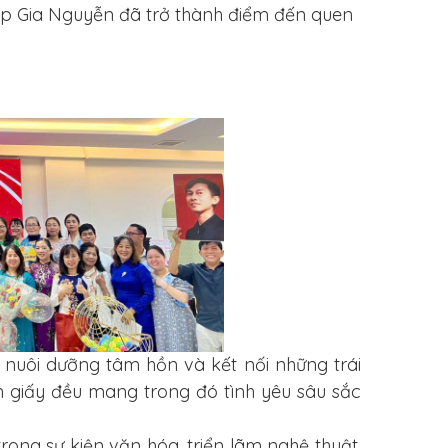
háp Gia Nguyễn đã trở thành điểm đến quen
i nuôi dưỡng tâm hồn và kết nối những trái
ên giấy đều mang trong đó tình yêu sâu sắc
rong sự kiện văn hóa, triển lãm nghệ thuật,