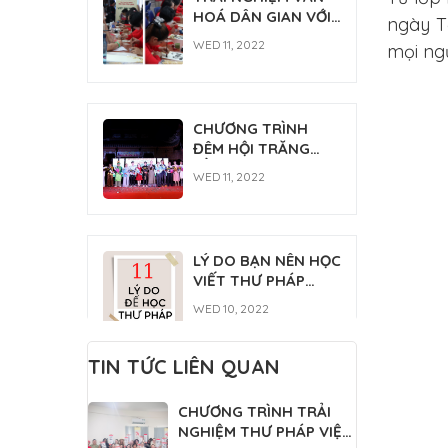
FRI 03, 2026
HOÁ DÂN GIAN VỚI
THÁNH TỔ NI ĐẠI ÁI
ngày T
THƯ PHÁP [NGÀY
ĐẠO 2026
WED 11, 2022
mọi ngư
HỘI TÂN SINH VIÊN
2022]
CHƯƠNG TRÌNH
ĐÊM HỘI TRĂNG
RẰM
WED 11, 2022
LÝ DO BẠN NÊN HỌC
VIẾT THƯ PHÁP
NGAY
WED 10, 2022
TIN TỨC LIÊN QUAN
Lớp học thư pháp
CHƯƠNG TRÌNH TRẢI
Gia Nguyễn
NGHIỆM THƯ PHÁP VIỆT
MON 07, 2022