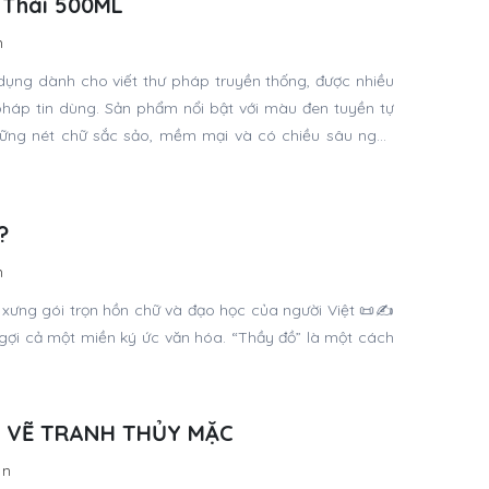
 Thái 500ML
n
ụng dành cho viết thư pháp truyền thống, được nhiều
pháp tin dùng. Sản phẩm nổi bật với màu đen tuyền tự
những nét chữ sắc sảo, mềm mại và có chiều sâu nghệ
?
n
ưng gói trọn hồn chữ và đạo học của người Việt 📜✍️
gợi cả một miền ký ức văn hóa. “Thầy đồ” là một cách
 VẼ TRANH THỦY MẶC
in