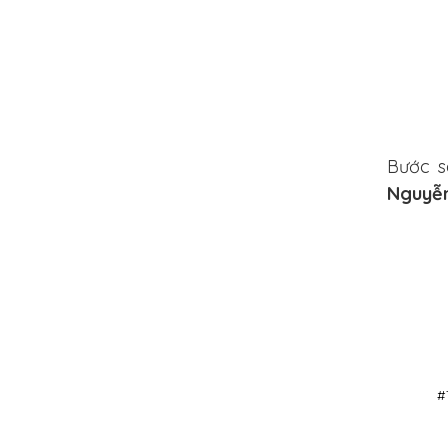
Bước s
Nguyễn
#