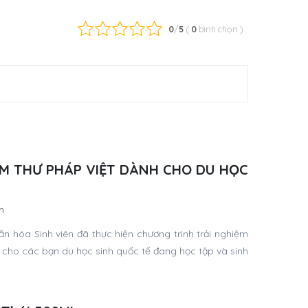
0
/
5
(
0
bình chọn
)
M THƯ PHÁP VIỆT DÀNH CHO DU HỌC
n
hóa Sinh viên đã thực hiện chương trình trải nghiệm
h cho các bạn du học sinh quốc tế đang học tập và sinh