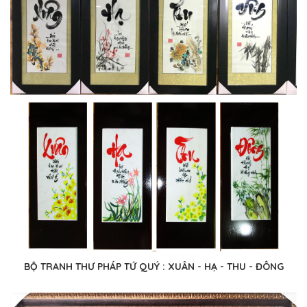
BỘ TRANH THƯ PHÁP TỨ QUÝ : XUÂN - HẠ - THU - ĐÔNG