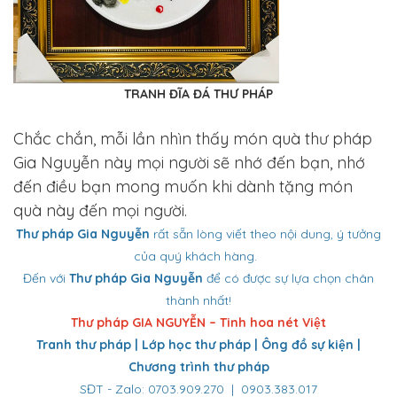
TRANH ĐĨA ĐÁ THƯ PHÁP
Chắc chắn, mỗi lần nhìn thấy món quà thư pháp
Gia Nguyễn này mọi người sẽ nhớ đến bạn, nhớ
đến điều bạn mong muốn khi dành tặng món
quà này đến mọi người.
Thư pháp Gia Nguyễn
rất sẵn lòng viết theo nội dung, ý tưởng
của quý khách hàng.
Đến với
Thư pháp Gia Nguyễn
để có được sự lựa chọn chân
thành nhất!
Thư pháp GIA NGUYỄN – Tinh hoa nét Việt
Tranh thư pháp | Lớp học thư pháp | Ông đồ sự kiện |
Chương trình thư pháp
SĐT - Zalo: 0703.909.270 | 0903.383.017