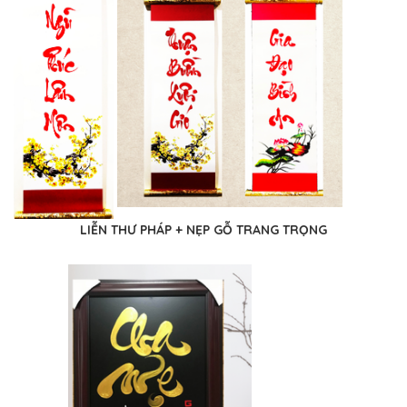
LIỄN THƯ PHÁP + NẸP GỖ TRANG TRỌNG