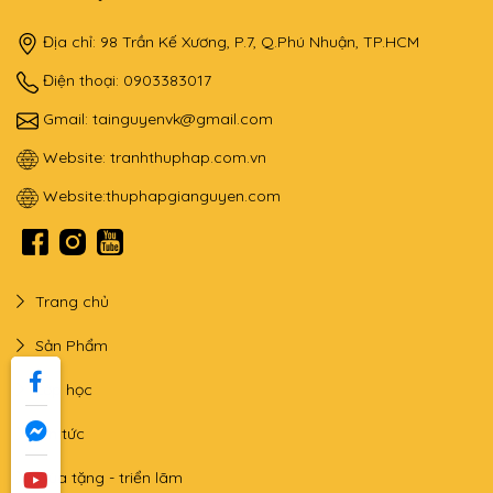
Địa chỉ: 98 Trần Kế Xương, P.7, Q.Phú Nhuận, TP.HCM
Điện thoại: 0903383017
Gmail:
tainguyenvk@gmail.com
Website:
tranhthuphap.com.vn
Website:
thuphapgianguyen.com
Trang chủ
Sản Phẩm
Lớp học
Tin tức
Qùa tặng - triển lãm